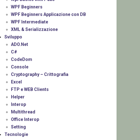
WPF Beginners
WPF Beginners Applicazione con DB
WPF Intermediate
XML & Serializzazione
Sviluppo
ADO.Net
C#
CodeDom
Console
Cryptography – Crittografia
Excel
FTP e WEB Clients
Helper
Interop
Multithread
Office Interop
Setting
Tecnologie