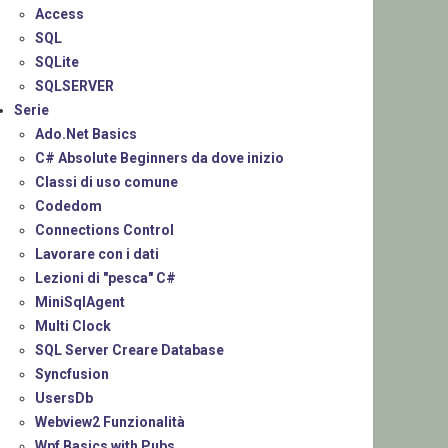
Access
SQL
SQLite
SQLSERVER
Serie
Ado.Net Basics
C# Absolute Beginners da dove inizio
Classi di uso comune
Codedom
Connections Control
Lavorare con i dati
Lezioni di "pesca" C#
MiniSqlAgent
Multi Clock
SQL Server Creare Database
Syncfusion
UsersDb
Webview2 Funzionalità
Wpf Basics with Pubs