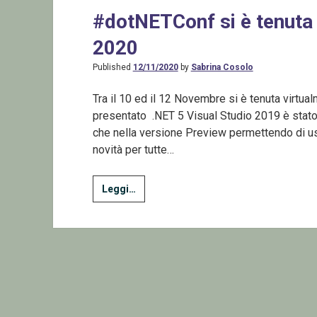
#dotNETConf si è tenuta
2020
Published
12/11/2020
by
Sabrina Cosolo
Tra il 10 ed il 12 Novembre si è tenuta virtu
presentato .NET 5 Visual Studio 2019 è stato 
che nella versione Preview permettendo di us
novità per tutte…
#dotNETConf
Leggi…
si
è
tenuta
dal
10
al
12