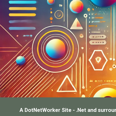
A DotNetWorker Site - .Net and surrou