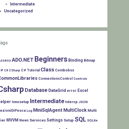
Intermediate
Uncategorized
Tags
Beginners
ADO.NET
Binding
Access
Bitmap
Class
C#
Combobox
C# Tutorial
C# CSharp
CommonLibraries
ConnectionsControl
Controls
Csharp
Database
DataGrid
Excel
error
Intermediate
helper
Innosetup
Interop
JSON
MiniSqlAgent
MultiClock
LezioniDiPesca
Multi
Log
SQL
MVVM
Settings
ier
Services
Setup
News
SQLite