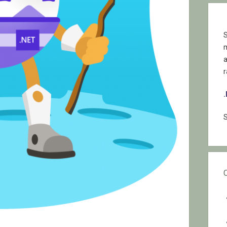
S
r
S