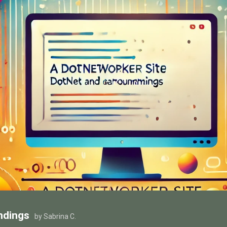
ndings
by Sabrina C.