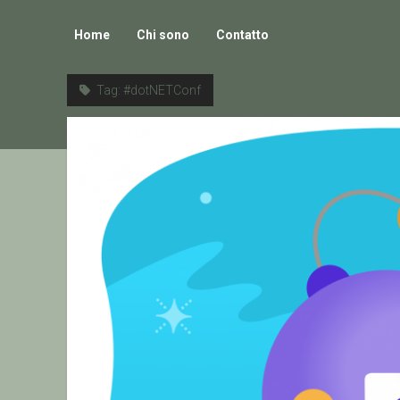
Home
Chi sono
Contatto
Tag:
#dotNETConf