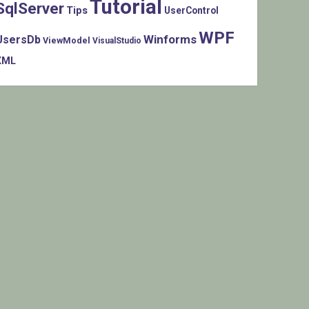
Tutorial
SqlServer
Tips
UserControl
WPF
Winforms
UsersDb
ViewModel
VisualStudio
XML