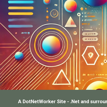
A DotNetWorker Site - .Net and surrou