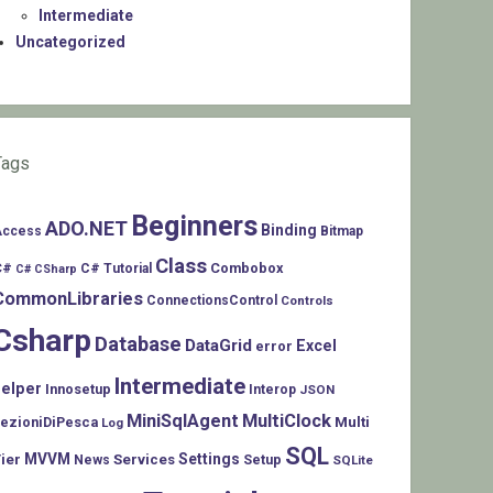
Intermediate
Uncategorized
Tags
Beginners
ADO.NET
Binding
Access
Bitmap
Class
C#
Combobox
C# Tutorial
C# CSharp
CommonLibraries
ConnectionsControl
Controls
Csharp
Database
DataGrid
Excel
error
Intermediate
helper
Innosetup
Interop
JSON
MiniSqlAgent
MultiClock
LezioniDiPesca
Multi
Log
SQL
MVVM
Settings
ier
Services
Setup
News
SQLite