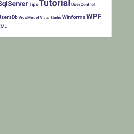
Tutorial
SqlServer
Tips
UserControl
WPF
Winforms
UsersDb
ViewModel
VisualStudio
XML