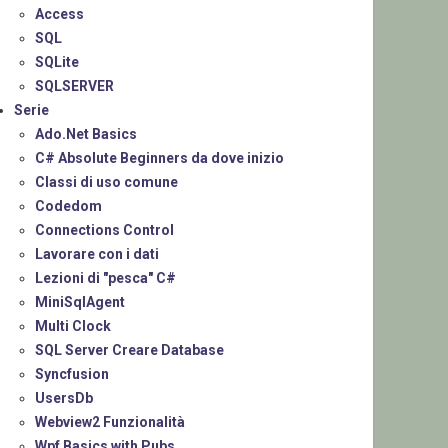
Access
SQL
SQLite
SQLSERVER
Serie
Ado.Net Basics
C# Absolute Beginners da dove inizio
Classi di uso comune
Codedom
Connections Control
Lavorare con i dati
Lezioni di "pesca" C#
MiniSqlAgent
Multi Clock
SQL Server Creare Database
Syncfusion
UsersDb
Webview2 Funzionalità
Wpf Basics with Pubs