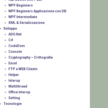
WPF Beginners
WPF Beginners Applicazione con DB
WPF Intermediate
XML & Serializzazione
Sviluppo
ADO.Net
C#
CodeDom
Console
Cryptography – Crittografia
Excel
FTP e WEB Clients
Helper
Interop
Multithread
Office Interop
Setting
Tecnologie