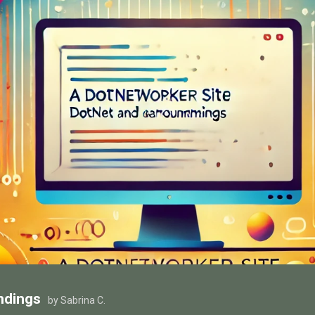
ndings
by Sabrina C.