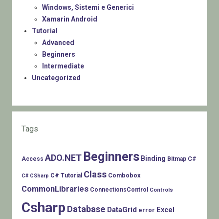
Windows, Sistemi e Generici
Xamarin Android
Tutorial
Advanced
Beginners
Intermediate
Uncategorized
Tags
Beginners
ADO.NET
Binding
C#
Access
Bitmap
Class
Combobox
C# Tutorial
C# CSharp
CommonLibraries
ConnectionsControl
Controls
Csharp
Database
DataGrid
Excel
error