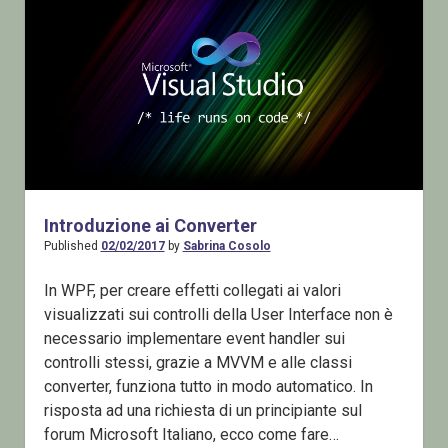
d’uso
reale
(parte
4)
Introduzione ai Converter
Published
02/02/2017
by
Sabrina Cosolo
In WPF, per creare effetti collegati ai valori
visualizzati sui controlli della User Interface non è
necessario implementare event handler sui
controlli stessi, grazie a MVVM e alle classi
converter, funziona tutto in modo automatico. In
risposta ad una richiesta di un principiante sul
forum Microsoft Italiano, ecco come fare…