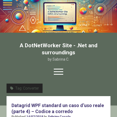
A DotNetWorker Site - .Net and
surroundings
by Sabrina C.
open
menu
twitter
facebook
email-form
Tag:
Converter
Home
Datagrid WPF standard un caso d’uso reale
Chi sono
(parte 4) – Codice a corredo
Contatto
Published
14/07/2019
by
Sabrina Cosolo