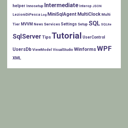
Intermediate
helper
Innosetup
Interop
JSON
MiniSqlAgent
MultiClock
LezioniDiPesca
Multi
Log
SQL
MVVM
Settings
Tier
Services
Setup
News
SQLite
Tutorial
SqlServer
Tips
UserControl
WPF
Winforms
UsersDb
ViewModel
VisualStudio
XML