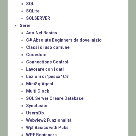
SQL
SQLite
SQLSERVER
Serie
Ado.Net Basics
C# Absolute Beginners da dove inizio
Classi di uso comune
Codedom
Connections Control
Lavorare con i dati
Lezioni di "pesca" C#
MiniSqlAgent
Multi Clock
SQL Server Creare Database
Syncfusion
UsersDb
Webview2 Funzionalità
Wpf Basics with Pubs
WPF Beginners