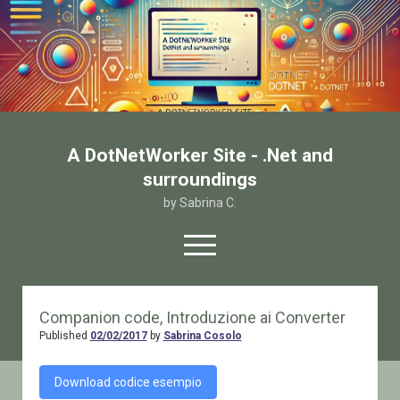
A DotNetWorker Site - .Net and
surroundings
by Sabrina C.
open
menu
twitter
facebook
email-form
Companion code, Introduzione ai Converter
Published
02/02/2017
by
Sabrina Cosolo
Home
Chi sono
Download codice esempio
Contatto