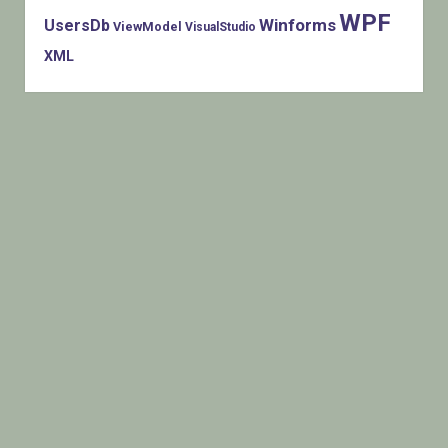
WPF
Winforms
UsersDb
ViewModel
VisualStudio
XML
Histats.com © 2005-2014 Privacy Policy - Terms Of Use -
Check/do opt-out - Powered By Histats