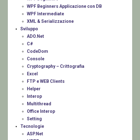
WPF Beginners Applicazione con DB
WPF Intermediate
XML & Serializzazione
Sviluppo
ADO.Net
C#
CodeDom
Console
Cryptography – Crittografia
Excel
FTP e WEB Clients
Helper
Interop
Multithread
Office Interop
Setting
Tecnologie
ASP.Net