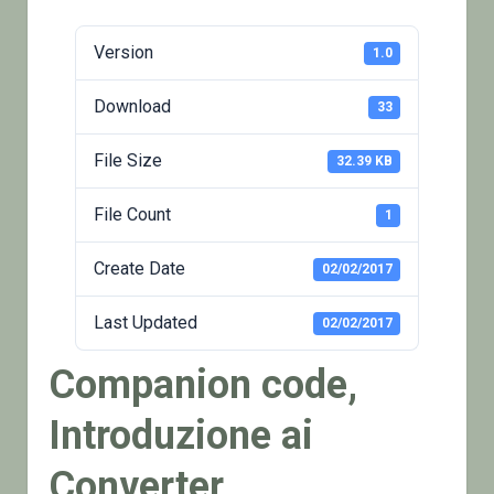
Version
1.0
Download
33
File Size
32.39 KB
File Count
1
Create Date
02/02/2017
Last Updated
02/02/2017
Companion code,
Introduzione ai
Converter