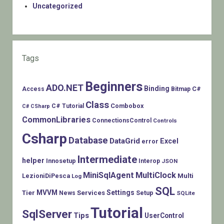
Uncategorized
Tags
Beginners
ADO.NET
Binding
C#
Access
Bitmap
Class
Combobox
C# Tutorial
C# CSharp
CommonLibraries
ConnectionsControl
Controls
Csharp
Database
DataGrid
Excel
error
Intermediate
helper
Innosetup
Interop
JSON
MiniSqlAgent
MultiClock
LezioniDiPesca
Multi
Log
SQL
MVVM
Settings
Tier
Services
Setup
News
SQLite
Tutorial
SqlServer
Tips
UserControl