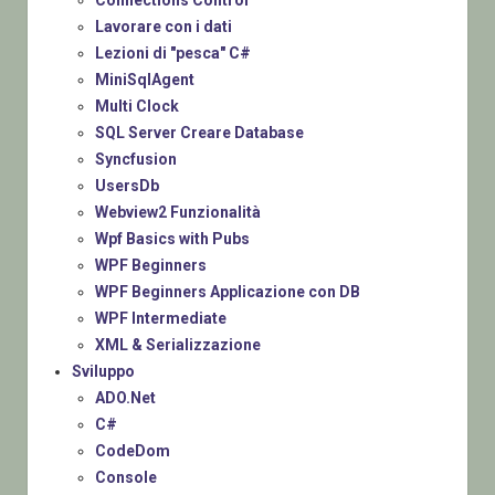
Connections Control
Lavorare con i dati
Lezioni di "pesca" C#
MiniSqlAgent
Multi Clock
SQL Server Creare Database
Syncfusion
UsersDb
Webview2 Funzionalità
Wpf Basics with Pubs
WPF Beginners
WPF Beginners Applicazione con DB
WPF Intermediate
XML & Serializzazione
Sviluppo
ADO.Net
C#
CodeDom
Console