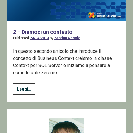
2 – Diamoci un contesto
Published
24/04/2013
by
Sabrina Cosolo
In questo secondo articolo che introduce il
concetto di Business Context creiamo la classe
Context per SQL Server e iniziamo a pensare a
come lo utilizzeremo.
2
Leggi…
–
Diamoci
un
Sidebar
contesto