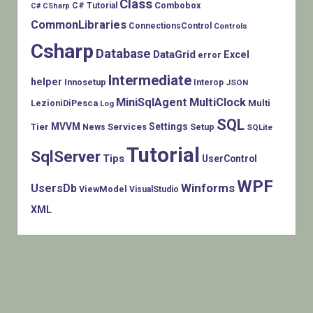
Class
Combobox
C# Tutorial
C# CSharp
CommonLibraries
ConnectionsControl
Controls
Csharp
Database
DataGrid
Excel
error
Intermediate
helper
Innosetup
Interop
JSON
MiniSqlAgent
MultiClock
LezioniDiPesca
Multi
Log
SQL
MVVM
Settings
Tier
Services
Setup
News
SQLite
Tutorial
SqlServer
Tips
UserControl
WPF
Winforms
UsersDb
ViewModel
VisualStudio
XML