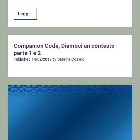
19
Leggi…
Lavorare
con
i
dati
Companion Code, Diamoci un contesto
La
parte 1 e 2
classe
Published
14/02/2017
by
Sabrina Cosolo
di
gestione
Setting