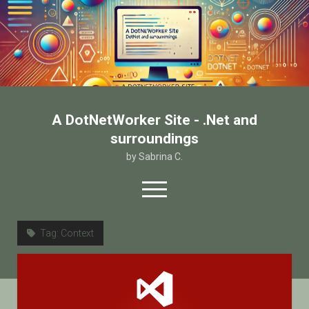
A DotNetWorker Site - .Net and
surroundings
by Sabrina C.
open
menu
twitter
facebook
email-form
Tag:
Context
Home
Chi sono
Contatto