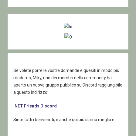
sito
Web
con
Sidebar
riferimenti
ad
assembly
posti
in
GAC
Se volete porre le vostre domande e quesiti in modo più
moderno, Miky, uno dei membri della community ha
aperto un nuovo gruppo pubblico su Discord raggiungibile
a questo indirizzo:
.NET Friends Discord
Siete tutti i benvenuti, e anche qui più siamo meglio è.