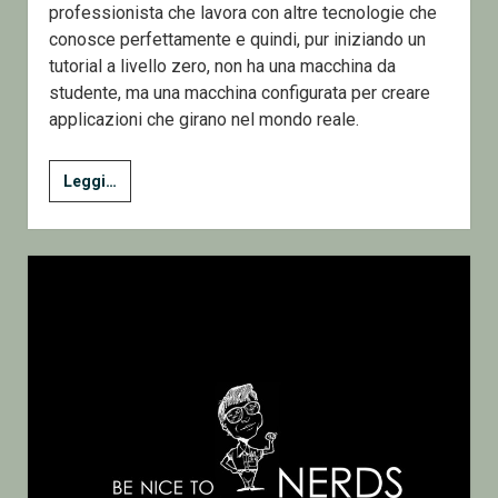
professionista che lavora con altre tecnologie che
conosce perfettamente e quindi, pur iniziando un
tutorial a livello zero, non ha una macchina da
studente, ma una macchina configurata per creare
applicazioni che girano nel mondo reale.
Le
Leggi…
ovvietà
che
tagliano
le
gambe
ai
beginner