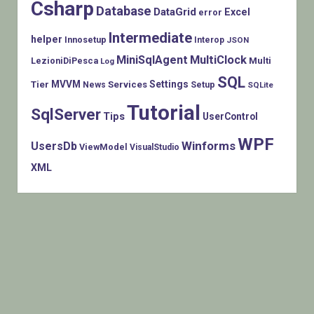
Csharp
Database
DataGrid
Excel
error
Intermediate
helper
Innosetup
Interop
JSON
MiniSqlAgent
MultiClock
LezioniDiPesca
Multi
Log
SQL
MVVM
Settings
Tier
Services
Setup
News
SQLite
Tutorial
SqlServer
Tips
UserControl
WPF
Winforms
UsersDb
ViewModel
VisualStudio
XML