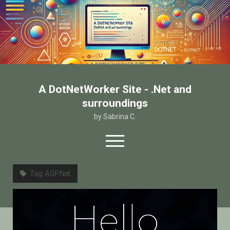
A DotNetWorker Site - .Net and
surroundings
by Sabrina C.
open
menu
twitter
facebook
email-form
Tag:
ASP.Net
Home
Chi sono
Contatto