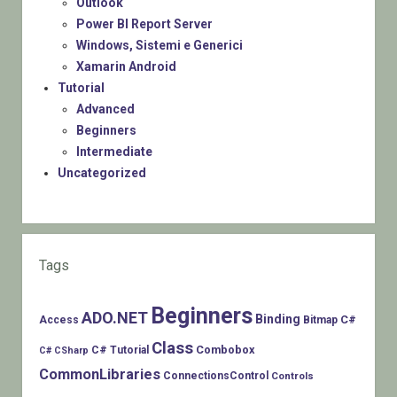
Outlook
Power BI Report Server
Windows, Sistemi e Generici
Xamarin Android
Tutorial
Advanced
Beginners
Intermediate
Uncategorized
Tags
Beginners
ADO.NET
Binding
C#
Access
Bitmap
Class
Combobox
C# Tutorial
C# CSharp
CommonLibraries
ConnectionsControl
Controls