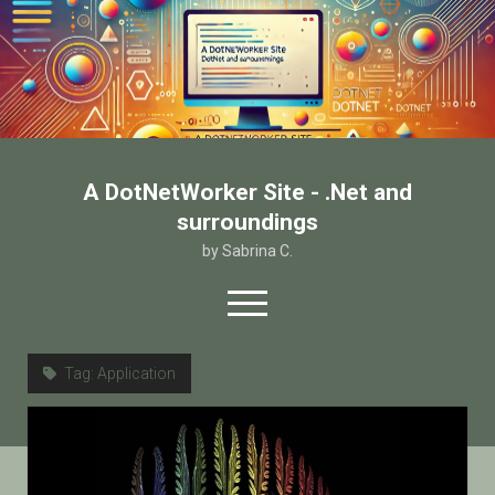
A DotNetWorker Site - .Net and
surroundings
by Sabrina C.
open
menu
twitter
facebook
email-form
Tag:
Application
Home
Chi sono
Contatto