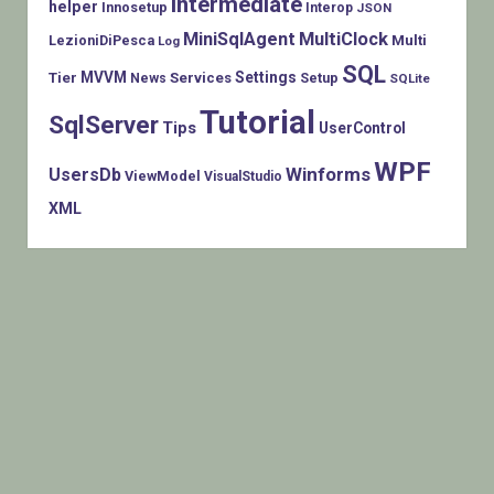
Intermediate
helper
Innosetup
Interop
JSON
MiniSqlAgent
MultiClock
LezioniDiPesca
Multi
Log
SQL
MVVM
Settings
Tier
Services
Setup
News
SQLite
Tutorial
SqlServer
Tips
UserControl
WPF
Winforms
UsersDb
ViewModel
VisualStudio
XML