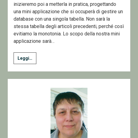
inizieremo poi a metterla in pratica, progettando
una mini applicazione che si occuperà di gestire un
database con una singola tabella. Non sarà la
stessa tabella degli articoli precedenti, perché così
evitiamo la monotonia. Lo scopo della nostra mini
applicazione sarà…
5
Leggi…
–
Lavorare
con
Sidebar
i
dati
–
Progettiamo
una
mini
applicazione