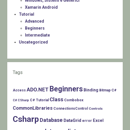
Windows, Sistemi e Generici
Xamarin Android
Tutorial
Advanced
Beginners
Intermediate
Uncategorized
Tags
Beginners
ADO.NET
Binding
C#
Access
Bitmap
Class
Combobox
C# Tutorial
C# CSharp
CommonLibraries
ConnectionsControl
Controls
Csharp
Database
DataGrid
Excel
error