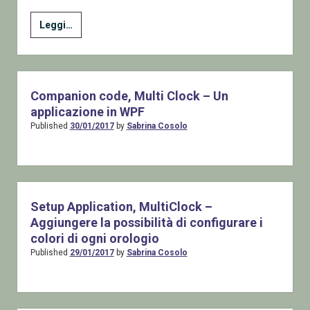
Creare
Leggi…
un’applicazione
WPF
per
gestire
Companion code, Multi Clock – Un
Dati
applicazione in WPF
su
Published
30/01/2017
by
Sabrina Cosolo
un
database
SqlServer
–
Setup Application, MultiClock –
parte
Aggiungere la possibilità di configurare i
1
colori di ogni orologio
Creare
Published
29/01/2017
by
Sabrina Cosolo
l’applicazione