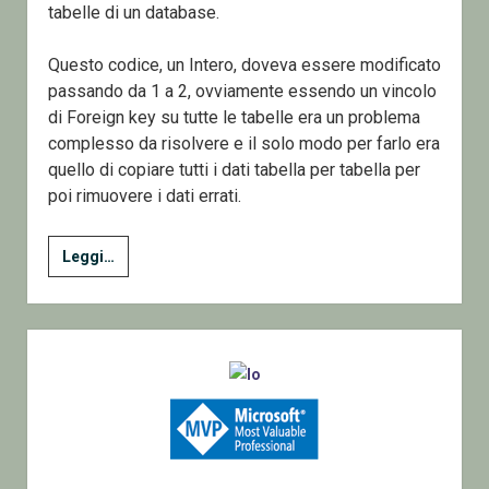
tabelle di un database.
Questo codice, un Intero, doveva essere modificato
passando da 1 a 2, ovviamente essendo un vincolo
di Foreign key su tutte le tabelle era un problema
complesso da risolvere e il solo modo per farlo era
quello di copiare tutti i dati tabella per tabella per
poi rimuovere i dati errati.
SQL
Leggi…
Disattivare
tutti
i
Sidebar
Vincoli
di
un
database
SQL