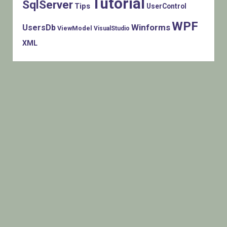
Tutorial
SqlServer
Tips
UserControl
WPF
Winforms
UsersDb
ViewModel
VisualStudio
XML
Histats.com © 2005-2014 Privacy Policy - Terms Of Use -
Check/do opt-out - Powered By Histats