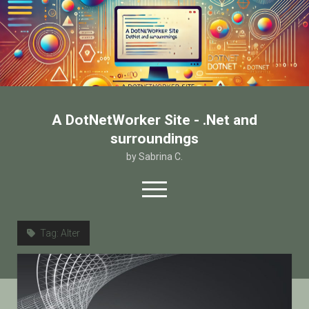
A DotNetWorker Site - .Net and
surroundings
by Sabrina C.
open
menu
twitter
facebook
email-form
Tag:
Alter
Home
Chi sono
Contatto