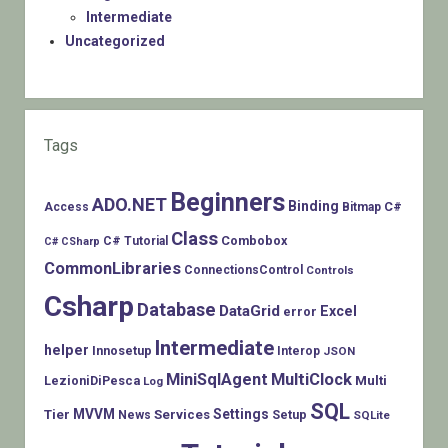
Intermediate
Uncategorized
Tags
Beginners
ADO.NET
Binding
C#
Access
Bitmap
Class
Combobox
C# Tutorial
C# CSharp
CommonLibraries
ConnectionsControl
Controls
Csharp
Database
DataGrid
Excel
error
Intermediate
helper
Innosetup
Interop
JSON
MiniSqlAgent
MultiClock
LezioniDiPesca
Multi
Log
SQL
MVVM
Settings
Tier
Services
Setup
News
SQLite