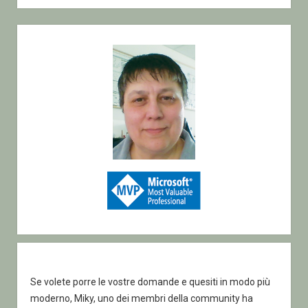
l’accesso
Sidebar
Se volete porre le vostre domande e quesiti in modo più
moderno, Miky, uno dei membri della community ha