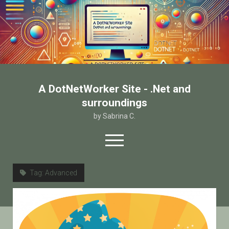
A DotNetWorker Site - .Net and
surroundings
by Sabrina C.
open
menu
twitter
facebook
email-form
Tag:
Advanced
Home
Chi sono
Contatto