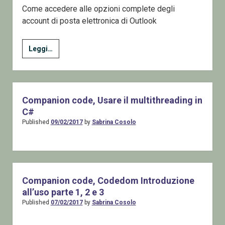
Come accedere alle opzioni complete degli
account di posta elettronica di Outlook
Outlook
Leggi…
2019
non
mi
permette
Companion code, Usare il multithreading in
di
C#
settare
Published
09/02/2017
by
Sabrina Cosolo
uno
user
diverso
dalla
Companion code, Codedom Introduzione
casella
all’uso parte 1, 2 e 3
di
Published
07/02/2017
by
Sabrina Cosolo
posta
per