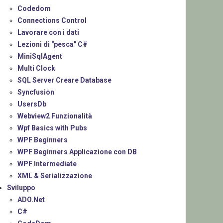
Codedom
Connections Control
Lavorare con i dati
Lezioni di "pesca" C#
MiniSqlAgent
Multi Clock
SQL Server Creare Database
Syncfusion
UsersDb
Webview2 Funzionalità
Wpf Basics with Pubs
WPF Beginners
WPF Beginners Applicazione con DB
WPF Intermediate
XML & Serializzazione
Sviluppo
ADO.Net
C#