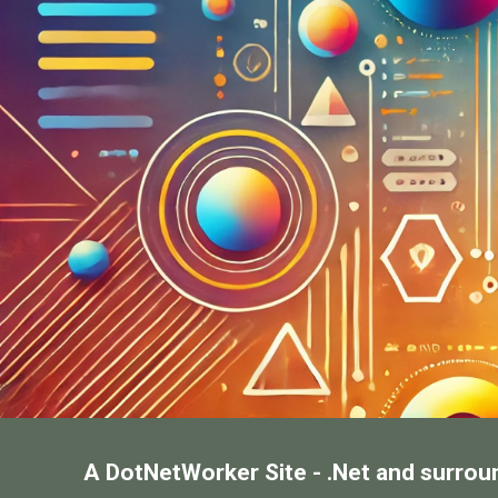
A DotNetWorker Site - .Net and surrou