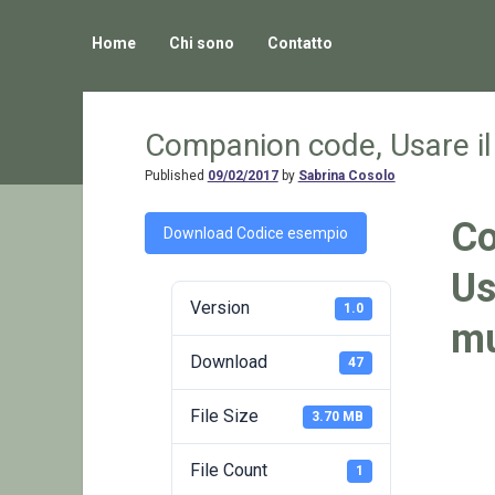
Home
Chi sono
Contatto
Companion code, Usare il 
Published
09/02/2017
by
Sabrina Cosolo
Co
Download Codice esempio
Us
Version
1.0
mu
Download
47
File Size
3.70 MB
File Count
1