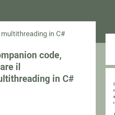
multithreading in C#
Sid
mpanion code,
are il
ltithreading in C#
S
r