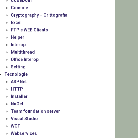
CodeDom
Console
Cryptography – Crittografia
Excel
FTP e WEB Clients
Helper
Interop
Multithread
Office Interop
Setting
Tecnologie
ASP.Net
HTTP
Installer
NuGet
Team foundation server
Visual Studio
WCF
Webservices