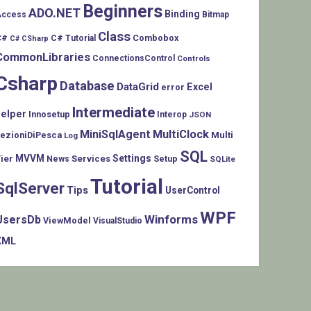
Beginners
ADO.NET
Binding
Access
Bitmap
Class
C#
Combobox
C# Tutorial
C# CSharp
CommonLibraries
ConnectionsControl
Controls
Csharp
Database
DataGrid
Excel
error
Intermediate
helper
Innosetup
Interop
JSON
MiniSqlAgent
MultiClock
LezioniDiPesca
Multi
Log
SQL
MVVM
Settings
ier
Services
Setup
News
SQLite
Tutorial
SqlServer
Tips
UserControl
WPF
Winforms
UsersDb
ViewModel
VisualStudio
XML