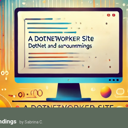
ndings
by Sabrina C.