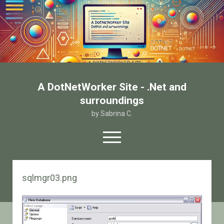
A DotNetWorker Site - .Net and
surroundings
by Sabrina C.
open
menu
twitter
facebook
email-form
sqlmgr03.png
Home
Chi sono
Contatto