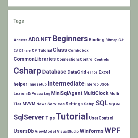
Tags
Beginners
ADO.NET
Binding
C#
Access
Bitmap
Class
Combobox
C# Tutorial
C# CSharp
CommonLibraries
ConnectionsControl
Controls
Csharp
Database
DataGrid
Excel
error
Intermediate
helper
Innosetup
Interop
JSON
MiniSqlAgent
MultiClock
LezioniDiPesca
Multi
Log
SQL
MVVM
Settings
Tier
Services
Setup
News
SQLite
Tutorial
SqlServer
Tips
UserControl
WPF
Winforms
UsersDb
ViewModel
VisualStudio