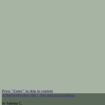
Press "Enter" to skip to content
A DotNetWorker Site - .Net and surroundings
by Sabrina C.