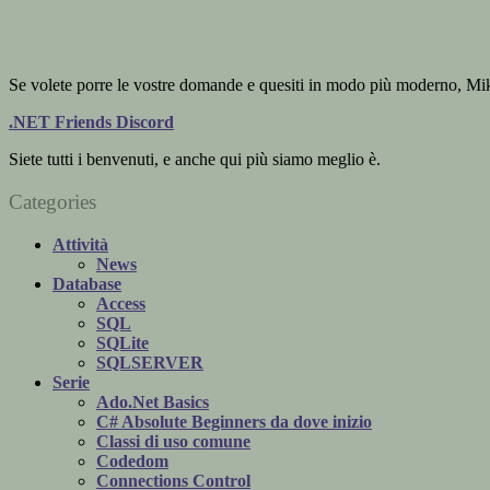
Sidebar
Se volete porre le vostre domande e quesiti in modo più moderno, Mi
.NET Friends Discord
Siete tutti i benvenuti, e anche qui più siamo meglio è.
Categories
Attività
News
Database
Access
SQL
SQLite
SQLSERVER
Serie
Ado.Net Basics
C# Absolute Beginners da dove inizio
Classi di uso comune
Codedom
Connections Control