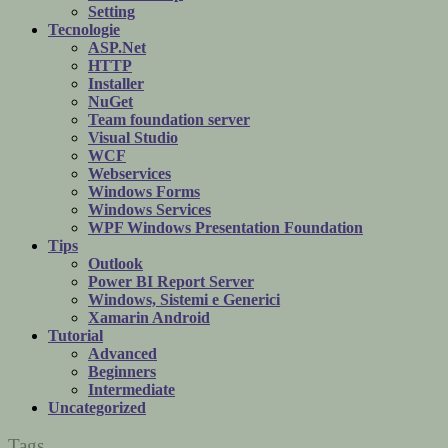
Setting
Tecnologie
ASP.Net
HTTP
Installer
NuGet
Team foundation server
Visual Studio
WCF
Webservices
Windows Forms
Windows Services
WPF Windows Presentation Foundation
Tips
Outlook
Power BI Report Server
Windows, Sistemi e Generici
Xamarin Android
Tutorial
Advanced
Beginners
Intermediate
Uncategorized
Tags