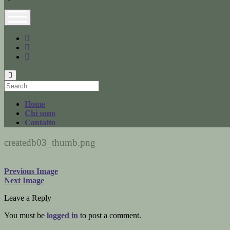
open
menu
twitter
facebook
email-
form
Search
Home
Chi sono
Contatto
createdb03_thumb.png
Previous Image
Next Image
Leave a Reply
You must be
logged in
to post a comment.