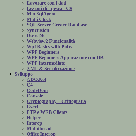
Lavorare con i dati
Lezioni di "pesca" C#
MiniSqlAgent
Multi Clock
SQL Server Creare Database
Syncfusion
UsersDb
Webview2 Funzionalità
Wpf Basics with Pubs
WPF Beginners
WPF Beginners Applicazione con DB
WPF Intermediate
XML & Serializzazione
Sviluppo
ADO.Net
C#
CodeDom
Console
Cryptography – Crittografia
Excel
FTP e WEB Clients
Helper
Interop
Multithread
Office Interop