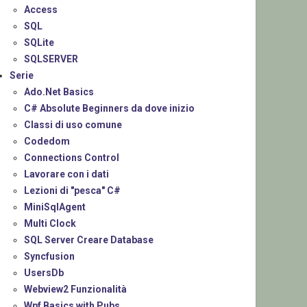
Access
SQL
SQLite
SQLSERVER
Serie
Ado.Net Basics
C# Absolute Beginners da dove inizio
Classi di uso comune
Codedom
Connections Control
Lavorare con i dati
Lezioni di "pesca" C#
MiniSqlAgent
Multi Clock
SQL Server Creare Database
Syncfusion
UsersDb
Webview2 Funzionalità
Wpf Basics with Pubs