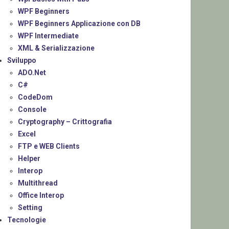
WPF Beginners
WPF Beginners Applicazione con DB
WPF Intermediate
XML & Serializzazione
Sviluppo
ADO.Net
C#
CodeDom
Console
Cryptography – Crittografia
Excel
FTP e WEB Clients
Helper
Interop
Multithread
Office Interop
Setting
Tecnologie