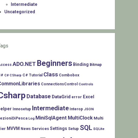
Intermediate
Uncategorized
Tags
Beginners
ADO.NET
Binding
Access
Bitmap
Class
C#
Combobox
C# Tutorial
C# CSharp
CommonLibraries
ConnectionsControl
Controls
Csharp
Database
DataGrid
Excel
error
Intermediate
helper
Innosetup
Interop
JSON
MiniSqlAgent
MultiClock
LezioniDiPesca
Multi
Log
SQL
MVVM
Settings
ier
Services
Setup
News
SQLite