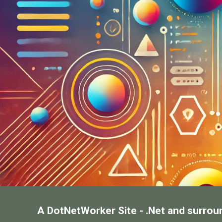
A DotNetWorker Site - .Net and surrou