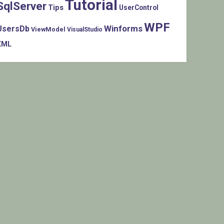
Tutorial
SqlServer
Tips
UserControl
WPF
Winforms
UsersDb
ViewModel
VisualStudio
XML