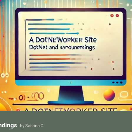
ndings
by Sabrina C.