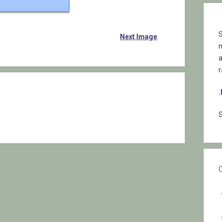
S
Next Image
r
S