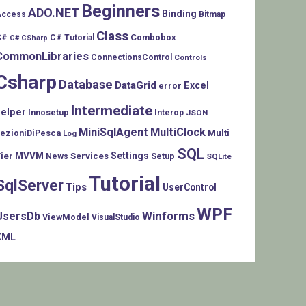
Beginners
ADO.NET
Binding
Access
Bitmap
Class
C#
Combobox
C# Tutorial
C# CSharp
CommonLibraries
ConnectionsControl
Controls
Csharp
Database
DataGrid
Excel
error
Intermediate
helper
Innosetup
Interop
JSON
MiniSqlAgent
MultiClock
LezioniDiPesca
Multi
Log
SQL
MVVM
Settings
ier
Services
Setup
News
SQLite
Tutorial
SqlServer
Tips
UserControl
WPF
Winforms
UsersDb
ViewModel
VisualStudio
XML