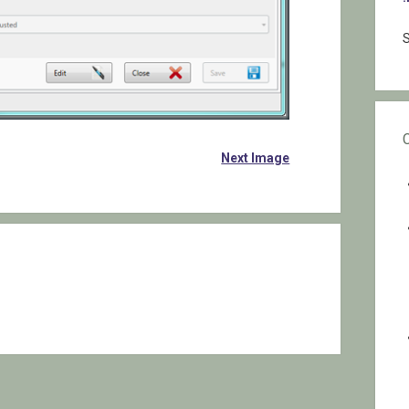
S
Next Image