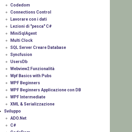
Codedom
Connections Control
Lavorare con i dati
Lezioni di "pesca" C#
MiniSqlAgent
Multi Clock
SQL Server Creare Database
Syncfusion
UsersDb
Webview2 Funzionalità
Wpf Basics with Pubs
WPF Beginners
WPF Beginners Applicazione con DB
WPF Intermediate
XML & Serializzazione
Sviluppo
ADO.Net
C#