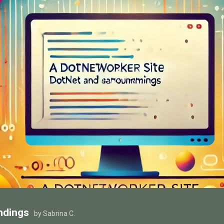
ndings
by Sabrina C.