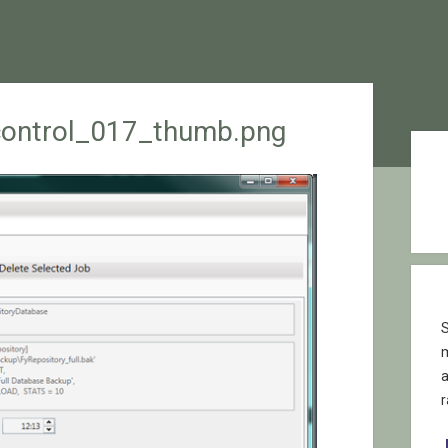
control_017_thumb.png
Sid
S
r