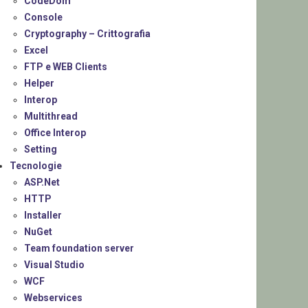
CodeDom
Console
Cryptography – Crittografia
Excel
FTP e WEB Clients
Helper
Interop
Multithread
Office Interop
Setting
Tecnologie
ASP.Net
HTTP
Installer
NuGet
Team foundation server
Visual Studio
WCF
Webservices