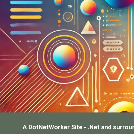
A DotNetWorker Site - .Net and surrou