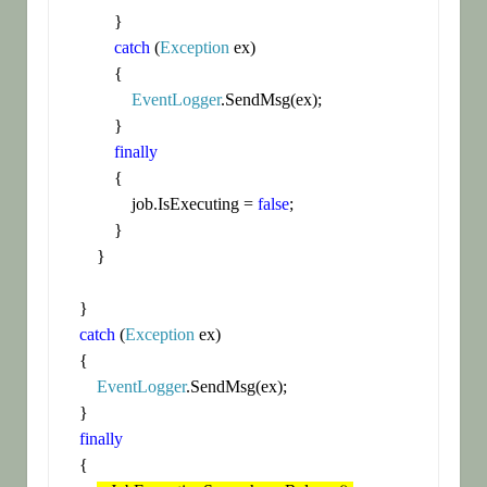
            }

catch
 (
Exception
 ex)

            {

EventLogger
.SendMsg(ex);

            }

finally
            {

                job.IsExecuting = 
false
;

            }

        }

    }

catch
 (
Exception
 ex)

    {

EventLogger
.SendMsg(ex);

    }

finally
    {
