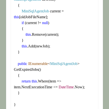
    {

MiniSqlAgentJob
 current = 
this
[oldJobFileName];

if
 (current != 
null
)

        {

this
.Remove(current);

        }

this
.Add(newJob);

    }

public
IEnumerable
<
MiniSqlAgentJob
> 
GetExpiredJobs()

    {

return
this
.Where(item => 
item.NextExecutionTime <= 
DateTime
.Now);

    }

}