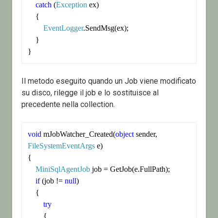
catch
 (
Exception
 ex)

    {

EventLogger
.SendMsg(ex);

    }

Il metodo eseguito quando un Job viene modificato
su disco, rilegge il job e lo sostituisce al
precedente nella collection.
void
 mJobWatcher_Created(
object
 sender, 
FileSystemEventArgs
 e)

{

MiniSqlAgentJob
 job = GetJob(e.FullPath);

if
 (job != 
null
)

    {

try
        {
