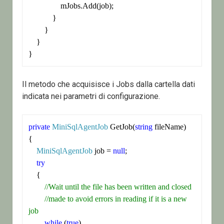
                mJobs.Add(job);

            }

        }

    }

}
Il metodo che acquisisce i Jobs dalla cartella dati
indicata nei parametri di configurazione.
private
MiniSqlAgentJob
 GetJob(
string
 fileName)

{

MiniSqlAgentJob
 job = 
null
;

try
    {

//Wait until the file has been written and closed
//made to avoid errors in reading if it is a new 
job
while
 (
true
)
