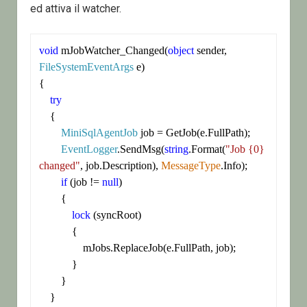
ed attiva il watcher.
void
 mJobWatcher_Changed(
object
 sender, 
FileSystemEventArgs
 e)

{

try
    {

MiniSqlAgentJob
 job = GetJob(e.FullPath);

EventLogger
.SendMsg(
string
.Format(
"Job {0} 
changed"
, job.Description), 
MessageType
.Info);

if
 (job != 
null
)

        {

lock
 (syncRoot)

            {

                mJobs.ReplaceJob(e.FullPath, job);

            }

        }

    }
