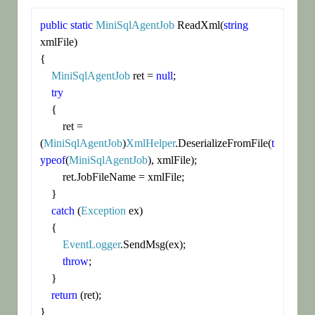
public
static
MiniSqlAgentJob
 ReadXml(
string
xmlFile)

{

MiniSqlAgentJob
 ret = 
null
;

try
    {

        ret = 
(
MiniSqlAgentJob
)
XmlHelper
.DeserializeFromFile(
t
ypeof
(
MiniSqlAgentJob
), xmlFile);

        ret.JobFileName = xmlFile;

    }

catch
 (
Exception
 ex)

    {

EventLogger
.SendMsg(ex);

throw
;

    }

return
 (ret);

}