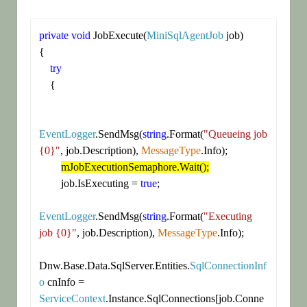
private
void
 JobExecute(
MiniSqlAgentJob
 job)

{

try
    {

EventLogger
.SendMsg(
string
.Format(
"Queueing job 
{0}"
, job.Description), 
MessageType
.Info);

mJobExecutionSemaphore.Wait();
        job.IsExecuting = 
true
;

EventLogger
.SendMsg(
string
.Format(
"Executing 
job {0}"
, job.Description), 
MessageType
.Info);

Dnw.Base.Data.SqlServer.Entities.
SqlConnectionInf
o
 cnInfo = 
ServiceContext
.Instance.SqlConnections[job.Conne