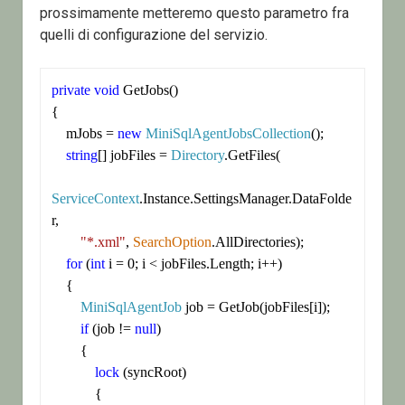
prossimamente metteremo questo parametro fra
quelli di configurazione del servizio.
private
void
 GetJobs()

{

    mJobs = 
new
MiniSqlAgentJobsCollection
();

string
[] jobFiles = 
Directory
.GetFiles(

ServiceContext
.Instance.SettingsManager.DataFolde
r,

"*.xml"
, 
SearchOption
.AllDirectories);

for
 (
int
 i = 0; i < jobFiles.Length; i++)

    {

MiniSqlAgentJob
 job = GetJob(jobFiles[i]);

if
 (job != 
null
)

        {

lock
 (syncRoot)

            {
