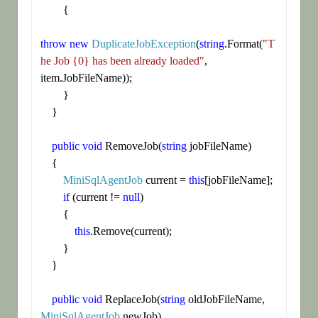
        {

throw
new
DuplicateJobException
(
string
.Format(
"T
he Job {0} has been already loaded"
, 
item.JobFileName));

        }

    }

public
void
 RemoveJob(
string
 jobFileName)

    {

MiniSqlAgentJob
 current = 
this
[jobFileName];

if
 (current != 
null
)

        {

this
.Remove(current);

        }

    }

public
void
 ReplaceJob(
string
 oldJobFileName, 
MiniSqlAgentJob
 newJob)
