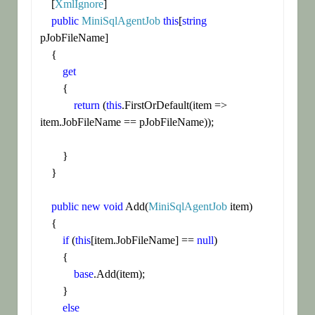
    [
XmlIgnore
]

public
MiniSqlAgentJob
this
[
string
pJobFileName]

    {

get
        {

return
 (
this
.FirstOrDefault(item => 
item.JobFileName == pJobFileName));

        }

    }

public
new
void
 Add(
MiniSqlAgentJob
 item)

    {

if
 (
this
[item.JobFileName] == 
null
)

        {

base
.Add(item);

        }

else