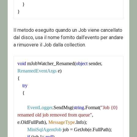
    }

}
Il metodo eseguito quando un Job viene cancellato
dal disco, usa il nome fornito dall’evento per andare
a rimuovere il Job dalla collection.
void
 mJobWatcher_Renamed(
object
 sender, 
RenamedEventArgs
 e)

{

try
    {

EventLogger
.SendMsg(
string
.Format(
"Job {0} 
renamed old job removed from queue"
, 
e.OldFullPath), 
MessageType
.Info);

MiniSqlAgentJob
 job = GetJob(e.FullPath);

if
 (job != 
null
)
