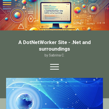
A DotNetWorker Site - .Net and
surroundings
by Sabrina C.
open
menu
twitter
facebook
email-form
Home
Chi sono
Contatto