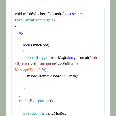
void
 mJobWatcher_Deleted(
object
 sender, 
FileSystemEventArgs
 e)

{

try
    {

lock
 (syncRoot)

        {

EventLogger
.SendMsg(
string
.Format(
"Job 
{0} removed from queue"
, e.FullPath), 
MessageType
.Info);

            mJobs.RemoveJob(e.FullPath);

        }

    }

catch
 (
Exception
 ex)

    {

EventLogger
.SendMsg(ex);
