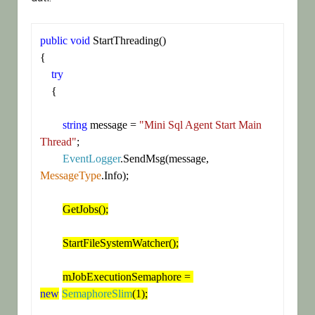
public
void
 StartThreading()

{

try
    {

string
 message = 
"Mini Sql Agent Start Main 
Thread"
;

EventLogger
.SendMsg(message, 
MessageType
.Info);

GetJobs();
StartFileSystemWatcher();
mJobExecutionSemaphore = 
new
SemaphoreSlim
(1);