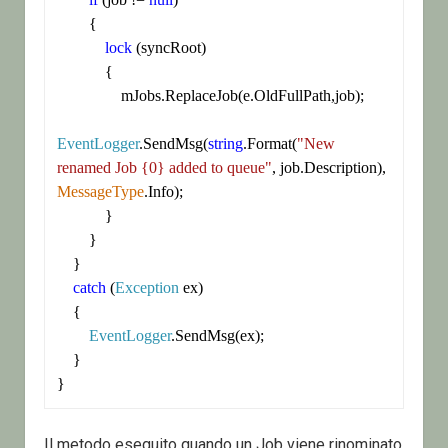
        {

lock
 (syncRoot)

            {

                mJobs.ReplaceJob(e.OldFullPath,job);

EventLogger
.SendMsg(
string
.Format(
"New 
renamed Job {0} added to queue"
, job.Description), 
MessageType
.Info);

            }

        }

    }

catch
 (
Exception
 ex)

    {

EventLogger
.SendMsg(ex);

    }

}
Il metodo eseguito quando un Job viene rinominato