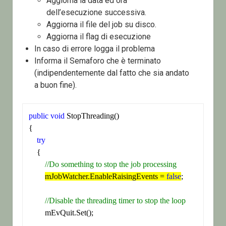
Aggiorna la data ed ora
dell’esecuzione successiva.
Aggiorna il file del job su disco.
Aggiorna il flag di esecuzione
In caso di errore logga il problema
Informa il Semaforo che è terminato
(indipendentemente dal fatto che sia andato
a buon fine).
public
void
 StopThreading()

{

try
    {

//Do something to stop the job processing
mJobWatcher.EnableRaisingEvents = 
false
;

//Disable the threading timer to stop the loop
        mEvQuit.Set();
