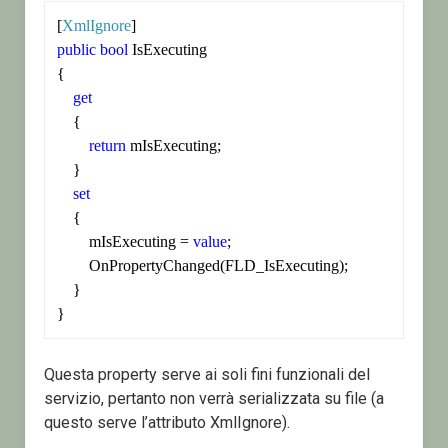
[
XmlIgnore
public
bool
 IsExecuting

{

get
    {

return
 mIsExecuting;

    }

set
    {

        mIsExecuting = 
value
;

        OnPropertyChanged(FLD_IsExecuting);

    }

}
Questa property serve ai soli fini funzionali del
servizio, pertanto non verrà serializzata su file (a
questo serve l’attributo XmlIgnore).