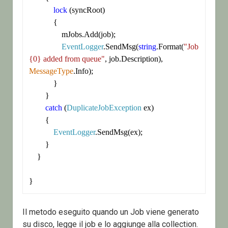
lock
 (syncRoot)

            {

                mJobs.Add(job);

EventLogger
.SendMsg(
string
.Format(
"Job 
{0} added from queue"
, job.Description), 
MessageType
.Info);

            }

        }

catch
 (
DuplicateJobException
 ex)

        {

EventLogger
.SendMsg(ex);

        }

    }

}
Il metodo eseguito quando un Job viene generato
su disco, legge il job e lo aggiunge alla collection.