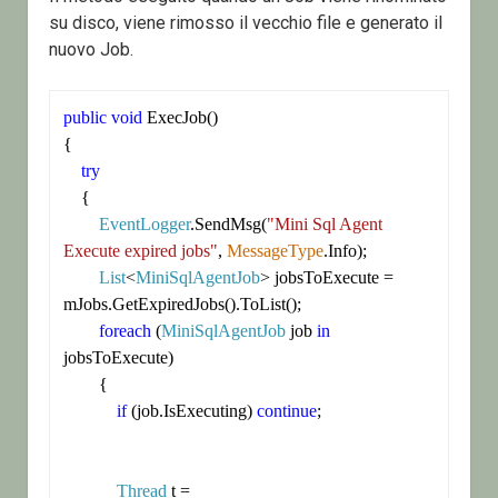
su disco, viene rimosso il vecchio file e generato il
nuovo Job.
public
void
 ExecJob()

{

try
    {

EventLogger
.SendMsg(
"Mini Sql Agent 
Execute expired jobs"
, 
MessageType
.Info);

List
<
MiniSqlAgentJob
> jobsToExecute = 
mJobs.GetExpiredJobs().ToList();

foreach
 (
MiniSqlAgentJob
 job 
in
jobsToExecute)

        {

if
 (job.IsExecuting) 
continue
;

Thread
 t = 