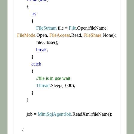
        {

try
            {

FileStream
 file = 
File
.Open(fileName, 
FileMode
.Open, 
FileAccess
.Read, 
FileShare
.None);

                file.Close();

break
;

            }

catch
            {

//file is in use wait
Thread
.Sleep(1000);

            }

        }

        job = 
MiniSqlAgentJob
.ReadXml(fileName);

    }
