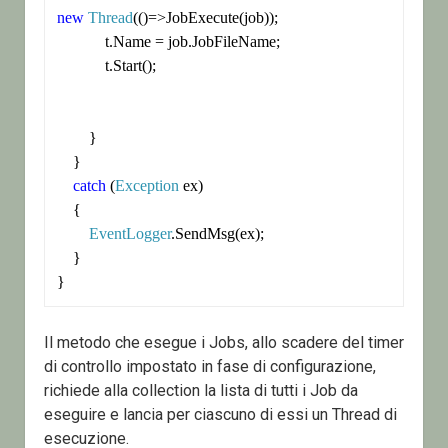
new
Thread
(()=>JobExecute(job));

            t.Name = job.JobFileName;

            t.Start();

        }

    }

catch
 (
Exception
 ex)

    {

EventLogger
.SendMsg(ex);

    }

}
Il metodo che esegue i Jobs, allo scadere del timer
di controllo impostato in fase di configurazione,
richiede alla collection la lista di tutti i Job da
eseguire e lancia per ciascuno di essi un Thread di
esecuzione.