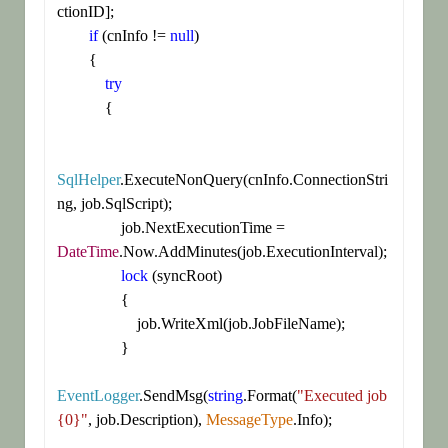
ctionID];

if
 (cnInfo != 
null
)

        {

try
            {

SqlHelper
.ExecuteNonQuery(cnInfo.ConnectionStri
ng, job.SqlScript);

                job.NextExecutionTime = 
DateTime
.Now.AddMinutes(job.ExecutionInterval);

lock
 (syncRoot)

                {

                    job.WriteXml(job.JobFileName);

                }

EventLogger
.SendMsg(
string
.Format(
"Executed job 
{0}"
, job.Description), 
MessageType
.Info);
