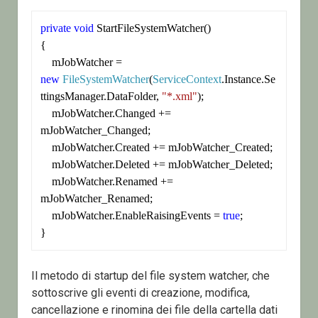
private
void
 StartFileSystemWatcher()

{

    mJobWatcher = 
new
FileSystemWatcher
(
ServiceContext
.Instance.Se
ttingsManager.DataFolder, 
"*.xml"
);

    mJobWatcher.Changed += 
mJobWatcher_Changed;

    mJobWatcher.Created += mJobWatcher_Created;

    mJobWatcher.Deleted += mJobWatcher_Deleted;

    mJobWatcher.Renamed += 
mJobWatcher_Renamed;

    mJobWatcher.EnableRaisingEvents = 
true
;

Il metodo di startup del file system watcher, che
sottoscrive gli eventi di creazione, modifica,
cancellazione e rinomina dei file della cartella dati