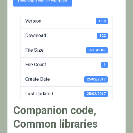
Download codice esempio
Version
10.0
Download
122
File Size
871.41 KB
File Count
1
Create Date
25/02/2017
Last Updated
25/02/2017
Companion code,
Common libraries