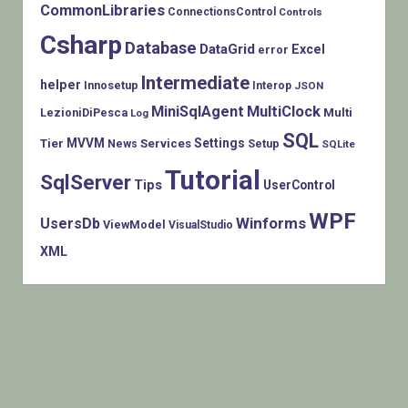
CommonLibraries
ConnectionsControl
Controls
Csharp
Database
DataGrid
Excel
error
Intermediate
helper
Innosetup
Interop
JSON
MiniSqlAgent
MultiClock
LezioniDiPesca
Multi
Log
SQL
MVVM
Settings
Tier
Services
Setup
News
SQLite
Tutorial
SqlServer
Tips
UserControl
WPF
Winforms
UsersDb
ViewModel
VisualStudio
XML