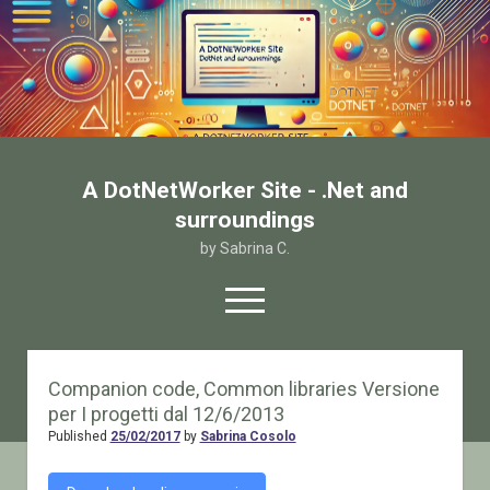
A DotNetWorker Site - .Net and
surroundings
by Sabrina C.
open
menu
twitter
facebook
email-form
Companion code, Common libraries Versione
per I progetti dal 12/6/2013
Home
Published
25/02/2017
by
Sabrina Cosolo
Chi sono
Contatto