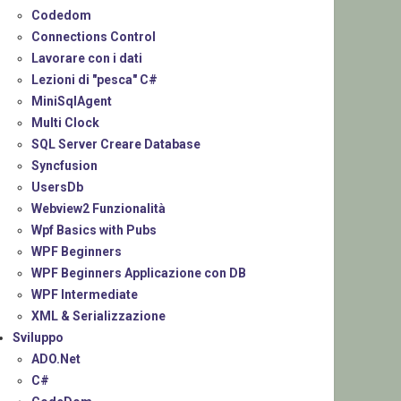
Codedom
Connections Control
Lavorare con i dati
Lezioni di "pesca" C#
MiniSqlAgent
Multi Clock
SQL Server Creare Database
Syncfusion
UsersDb
Webview2 Funzionalità
Wpf Basics with Pubs
WPF Beginners
WPF Beginners Applicazione con DB
WPF Intermediate
XML & Serializzazione
Sviluppo
ADO.Net
C#