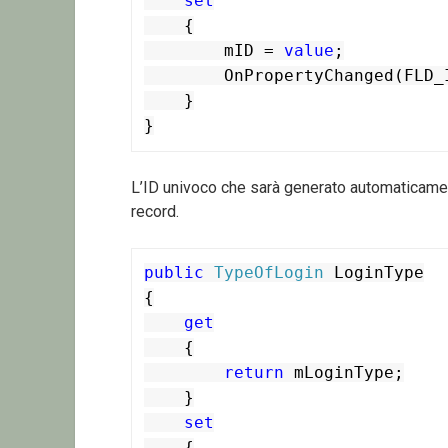
set
    {

        mID = 
value
;

        OnPropertyChanged(FLD_ID);

    }

}
L’ID univoco che sarà generato automaticamen
record.
public
TypeOfLogin
 LoginType

{

get
    {

return
 mLoginType;

    }

set
    {
