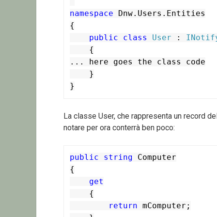
namespace
 Dnw.Users.Entities

{

public
class
User
 : 
INotif
    {

... here goes the class code

    }

}
La classe User, che rappresenta un record del
notare per ora conterrà ben poco:
public
string
 Computer

{

get
    {

return
 mComputer;
