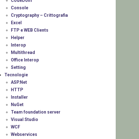
CodeDom
Console
Cryptography – Crittografia
Excel
FTP e WEB Clients
Helper
Interop
Multithread
Office Interop
Setting
Tecnologie
ASP.Net
HTTP
Installer
NuGet
Team foundation server
Visual Studio
WCF
Webservices