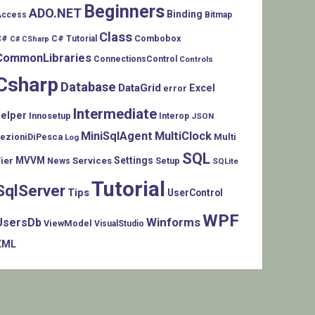
Beginners
ADO.NET
Binding
Access
Bitmap
Class
C#
Combobox
C# Tutorial
C# CSharp
CommonLibraries
ConnectionsControl
Controls
Csharp
Database
DataGrid
Excel
error
Intermediate
helper
Innosetup
Interop
JSON
MiniSqlAgent
MultiClock
LezioniDiPesca
Multi
Log
SQL
MVVM
Settings
ier
Services
Setup
News
SQLite
Tutorial
SqlServer
Tips
UserControl
WPF
Winforms
UsersDb
ViewModel
VisualStudio
XML