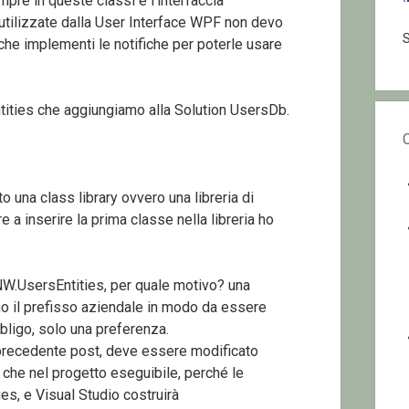
re in queste classi è l’interfaccia
tilizzate dalla User Interface WPF non devo
S
he implementi le notifiche per poterle usare
ities che aggiungiamo alla Solution UsersDb.
 una class library ovvero una libreria di
e a inserire la prima classe nella libreria ho
W.UsersEntities, per quale motivo? una
no il prefisso aziendale in modo da essere
bligo, solo una preferenza.
precedente post, deve essere modificato
 che nel progetto eseguibile, perché le
ies, e Visual Studio costruirà