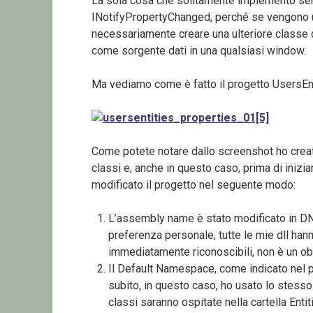
La sola cosa che solitamente implemento semp
INotifyPropertyChanged, perché se vengono u
necessariamente creare una ulteriore classe c
come sorgente dati in una qualsiasi window.
Ma vediamo come è fatto il progetto UsersEnt
Come potete notare dallo screenshot ho creato
classi e, anche in questo caso, prima di iniziar
modificato il progetto nel seguente modo:
L’assembly name è stato modificato in DN
preferenza personale, tutte le mie dll han
immediatamente riconoscibili, non è un ob
Il Default Namespace, come indicato nel 
subito, in questo caso, ho usato lo stesso
classi saranno ospitate nella cartella Entit