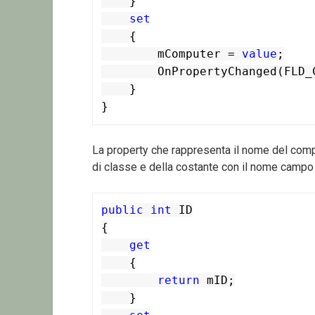
    }

set
    {

        mComputer = 
value
;

        OnPropertyChanged(FLD_Computer);

    }

}
La property che rappresenta il nome del comput
di classe e della costante con il nome campo
public
int
 ID

{

get
    {

return
 mID;

    }
