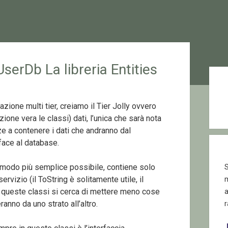
UserDb La libreria Entities
Sid
zione multi tier, creiamo il Tier Jolly ovvero
zione vera le classi) dati, l’unica che sarà nota
nze a contenere i dati che andranno dal
rface al database.
 modo più semplice possibile, contiene solo
S
vizio (il ToString è solitamente utile, il
queste classi si cerca di mettere meno cose
anno da uno strato all’altro.
r