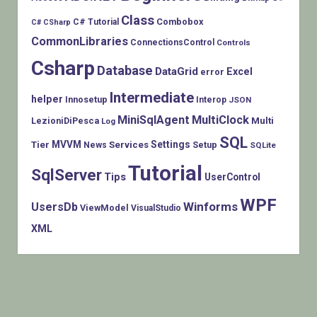
Class
Combobox
C# Tutorial
C# CSharp
CommonLibraries
ConnectionsControl
Controls
Csharp
Database
DataGrid
Excel
error
Intermediate
helper
Innosetup
Interop
JSON
MiniSqlAgent
MultiClock
LezioniDiPesca
Multi
Log
SQL
MVVM
Settings
Tier
Services
Setup
News
SQLite
Tutorial
SqlServer
Tips
UserControl
WPF
Winforms
UsersDb
ViewModel
VisualStudio
XML