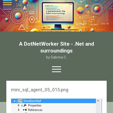
A DotNetWorker Site - .Net and
surroundings
by Sabrina C.
open
menu
twitter
facebook
email-form
mini_sql_agent_05_015.png
Home
Chi sono
Contatto