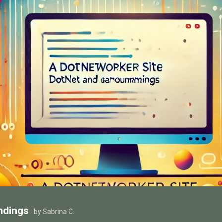
ndings
by Sabrina C.