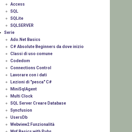
Access
SQL
SQLite
SQLSERVER
Serie
Ado.Net Basics
C# Absolute Beginners da dove inizio
Classi di uso comune
Codedom
Connections Control
Lavorare con i dati
Lezioni di "pesca" C#
MiniSqlAgent
Multi Clock
SQL Server Creare Database
Syncfusion
UsersDb
Webview2 Funzionalità
Wpf Basics with Pubs