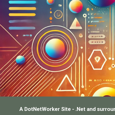
A DotNetWorker Site - .Net and surrou