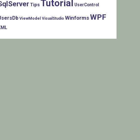
Tutorial
SqlServer
Tips
UserControl
WPF
Winforms
UsersDb
ViewModel
VisualStudio
XML