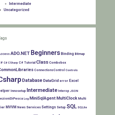
Intermediate
Uncategorized
Tags
Beginners
ADO.NET
Binding
Access
Bitmap
Class
C#
Combobox
C# Tutorial
C# CSharp
CommonLibraries
ConnectionsControl
Controls
Csharp
Database
DataGrid
Excel
error
Intermediate
helper
Innosetup
Interop
JSON
MiniSqlAgent
MultiClock
LezioniDiPesca
Multi
Log
SQL
MVVM
Settings
ier
Services
Setup
News
SQLite