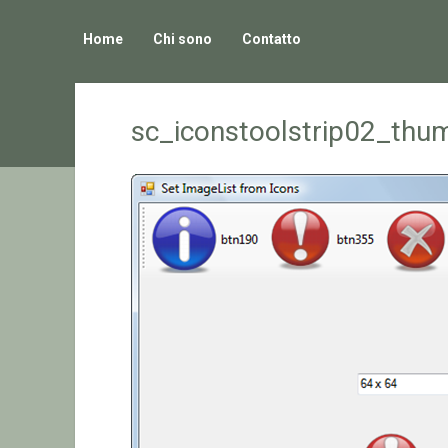
Home
Chi sono
Contatto
sc_iconstoolstrip02_thu