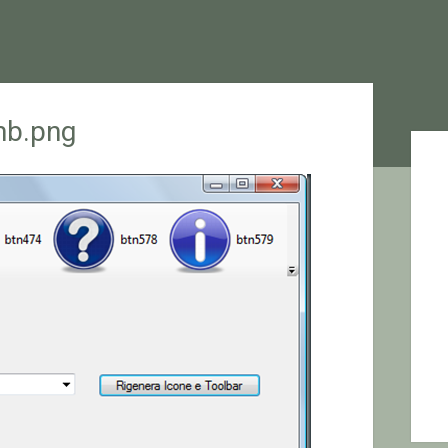
mb.png
Sid