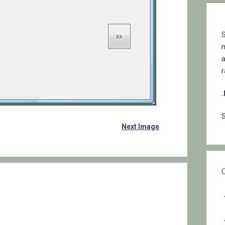
S
r
S
Next Image