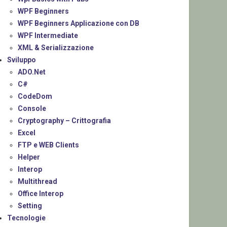
WPF Beginners
WPF Beginners Applicazione con DB
WPF Intermediate
XML & Serializzazione
Sviluppo
ADO.Net
C#
CodeDom
Console
Cryptography – Crittografia
Excel
FTP e WEB Clients
Helper
Interop
Multithread
Office Interop
Setting
Tecnologie