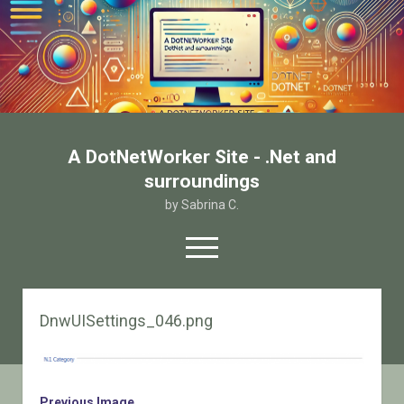
A DotNetWorker Site - .Net and
surroundings
by Sabrina C.
open
menu
twitter
facebook
email-form
DnwUISettings_046.png
Home
Chi sono
Contatto
Previous Image