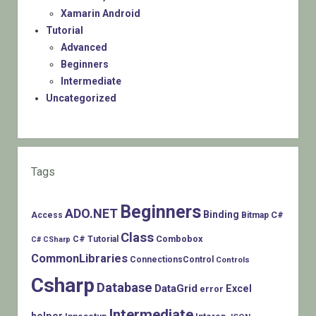
Xamarin Android
Tutorial
Advanced
Beginners
Intermediate
Uncategorized
Tags
Beginners
ADO.NET
Binding
C#
Access
Bitmap
Class
Combobox
C# Tutorial
C# CSharp
CommonLibraries
ConnectionsControl
Controls
Csharp
Database
DataGrid
Excel
error
Intermediate
helper