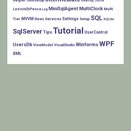
Innosetup
Interop
JSON
MiniSqlAgent
MultiClock
LezioniDiPesca
Multi
Log
SQL
MVVM
Settings
Tier
Services
Setup
News
SQLite
Tutorial
SqlServer
Tips
UserControl
WPF
Winforms
UsersDb
ViewModel
VisualStudio
XML