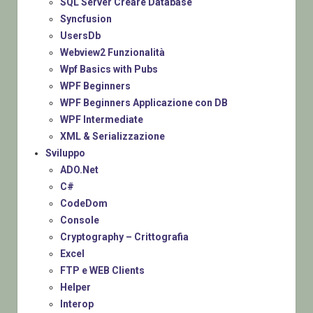
SQL Server Creare Database
Syncfusion
UsersDb
Webview2 Funzionalità
Wpf Basics with Pubs
WPF Beginners
WPF Beginners Applicazione con DB
WPF Intermediate
XML & Serializzazione
Sviluppo
ADO.Net
C#
CodeDom
Console
Cryptography – Crittografia
Excel
FTP e WEB Clients
Helper
Interop