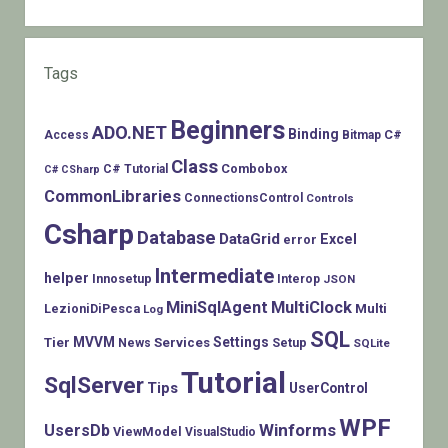
Tags
Beginners
ADO.NET
Binding
C#
Access
Bitmap
Class
Combobox
C# Tutorial
C# CSharp
CommonLibraries
ConnectionsControl
Controls
Csharp
Database
DataGrid
Excel
error
Intermediate
helper
Innosetup
Interop
JSON
MiniSqlAgent
MultiClock
LezioniDiPesca
Multi
Log
SQL
MVVM
Settings
Tier
Services
Setup
News
SQLite
Tutorial
SqlServer
Tips
UserControl
WPF
Winforms
UsersDb
ViewModel
VisualStudio