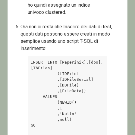
ho quindi assegnato un indice
univoco clustered.
Ora non ci resta che Inserire dei dati di test,
questi dati possono essere creati in modo
semplice usando uno script T-SQL di
inserimento:
INSERT INTO [Paperinik].[dbo].
[TbFiles]

           ([IDFile]

           ,[IDFileSerial]

           ,[DDFile]

           ,[FileData])

     VALUES

           (NEWID()

           ,1

           ,'Nullo'

           ,null)

GO
