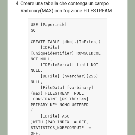
Creare una tabella che contenga un campo
Varbinary(MAX) con l’opzione FILESTREAM
USE [Paperinik]

GO

CREATE TABLE [dbo].[TbFiles](

    [IDFile] 
[uniqueidentifier] ROWGUIDCOL  
NOT NULL,

    [IDFileSerial] [int] NOT 
NULL,

    [DDFile] [nvarchar](255) 
NULL,

    [FileData] [varbinary]
(max) FILESTREAM  NULL,

 CONSTRAINT [PK_TbFiles] 
PRIMARY KEY NONCLUSTERED 

(

    [IDFile] ASC

)WITH (PAD_INDEX  = OFF, 
STATISTICS_NORECOMPUTE  =     
OFF, 
