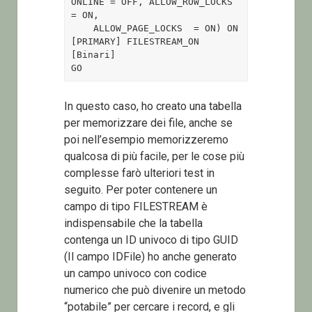
ONLINE = OFF, ALLOW_ROW_LOCKS  
= ON, 

    ALLOW_PAGE_LOCKS  = ON) ON 
[PRIMARY] FILESTREAM_ON 
[Binari]

GO
In questo caso, ho creato una tabella
per memorizzare dei file, anche se
poi nell’esempio memorizzeremo
qualcosa di più facile, per le cose più
complesse farò ulteriori test in
seguito. Per poter contenere un
campo di tipo FILESTREAM è
indispensabile che la tabella
contenga un ID univoco di tipo GUID
(Il campo IDFile) ho anche generato
un campo univoco con codice
numerico che può divenire un metodo
“potabile” per cercare i record, e gli