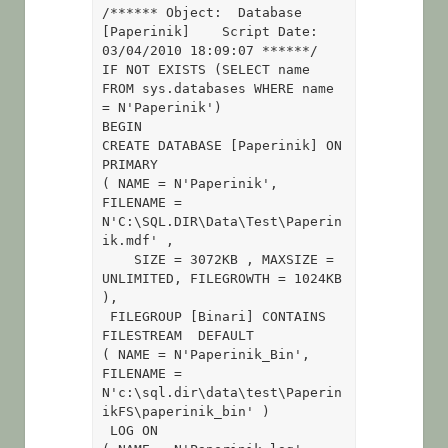
/****** Object:  Database 
[Paperinik]    Script Date: 
03/04/2010 18:09:07 ******/

IF NOT EXISTS (SELECT name 
FROM sys.databases WHERE name 
= N'Paperinik')

BEGIN

CREATE DATABASE [Paperinik] ON  
PRIMARY 

( NAME = N'Paperinik', 
FILENAME = 
N'C:\SQL.DIR\Data\Test\Paperin
ik.mdf' , 
    SIZE = 3072KB , MAXSIZE = 
UNLIMITED, FILEGROWTH = 1024KB 
), 

 FILEGROUP [Binari] CONTAINS 
FILESTREAM  DEFAULT 

( NAME = N'Paperinik_Bin', 
FILENAME = 
N'c:\sql.dir\data\test\Paperin
ikFS\paperinik_bin' )

 LOG ON 
