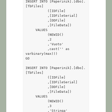
INSERT INTO [Paperinik].[dbo].
[TbFiles]

           ([IDFile]

           ,[IDFileSerial]

           ,[DDFile]

           ,[FileData])

     VALUES

           (NEWID()

           ,2

           ,'Vuoto'

           ,cast('' as 
varbinary(max)))

GO

INSERT INTO [Paperinik].[dbo].
[TbFiles]

           ([IDFile]

           ,[IDFileSerial]

           ,[DDFile]

           ,[FileData])

     VALUES

           (NEWID()

           ,3

           ,'Stringa'
