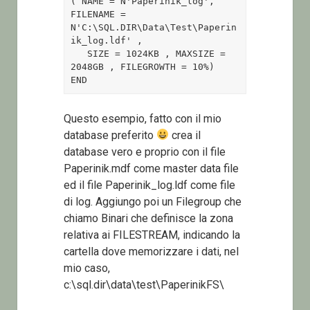
( NAME = N'Paperinik_log', 
FILENAME = 
N'C:\SQL.DIR\Data\Test\Paperin
ik_log.ldf' , 
   SIZE = 1024KB , MAXSIZE = 
2048GB , FILEGROWTH = 10%)

END
Questo esempio, fatto con il mio
database preferito
crea il
database vero e proprio con il file
Paperinik.mdf come master data file
ed il file Paperinik_log.ldf come file
di log. Aggiungo poi un Filegroup che
chiamo Binari che definisce la zona
relativa ai FILESTREAM, indicando la
cartella dove memorizzare i dati, nel
mio caso,
c:\sql.dir\data\test\PaperinikFS\