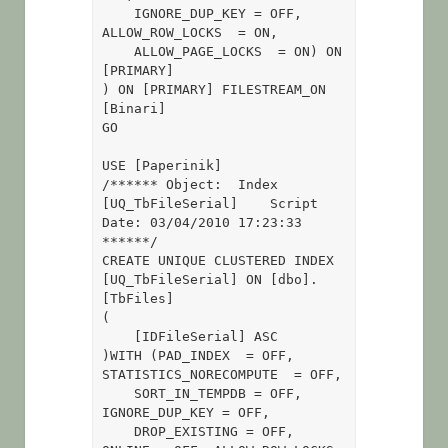
    IGNORE_DUP_KEY = OFF, 
ALLOW_ROW_LOCKS  = ON,

    ALLOW_PAGE_LOCKS  = ON) ON 
[PRIMARY]

) ON [PRIMARY] FILESTREAM_ON 
[Binari]

GO

USE [Paperinik]

/****** Object:  Index 
[UQ_TbFileSerial]    Script 
Date: 03/04/2010 17:23:33 
******/

CREATE UNIQUE CLUSTERED INDEX 
[UQ_TbFileSerial] ON [dbo].
[TbFiles] 

(

    [IDFileSerial] ASC

)WITH (PAD_INDEX  = OFF, 
STATISTICS_NORECOMPUTE  = OFF, 

    SORT_IN_TEMPDB = OFF, 
IGNORE_DUP_KEY = OFF, 

    DROP_EXISTING = OFF, 