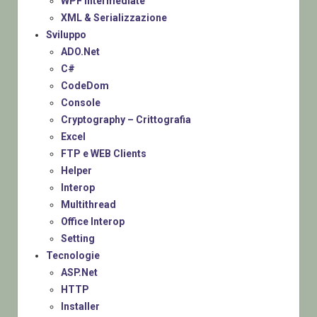
WPF Intermediate
XML & Serializzazione
Sviluppo
ADO.Net
C#
CodeDom
Console
Cryptography – Crittografia
Excel
FTP e WEB Clients
Helper
Interop
Multithread
Office Interop
Setting
Tecnologie
ASP.Net
HTTP
Installer