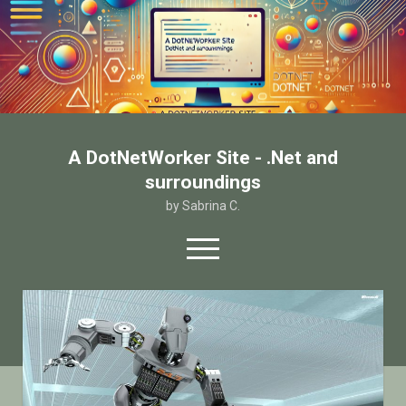
A DotNetWorker Site - .Net and
surroundings
by Sabrina C.
open
menu
twitter
facebook
email-form
Home
Chi sono
Contatto