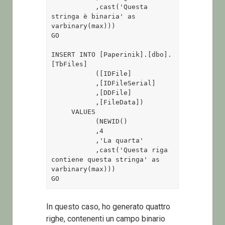
           ,cast('Questa 
stringa è binaria' as 
varbinary(max)))

GO

INSERT INTO [Paperinik].[dbo].
[TbFiles]

           ([IDFile]

           ,[IDFileSerial]

           ,[DDFile]

           ,[FileData])

     VALUES

           (NEWID()

           ,4

           ,'La quarta'

           ,cast('Questa riga 
contiene questa stringa' as 
varbinary(max)))

GO
In questo caso, ho generato quattro
righe, contenenti un campo binario