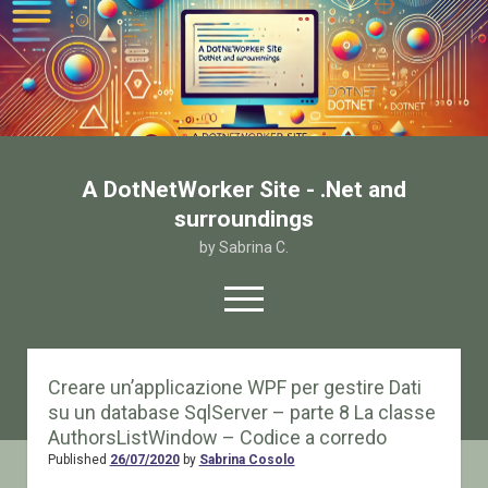
A DotNetWorker Site - .Net and
surroundings
by Sabrina C.
open
menu
twitter
facebook
email-form
Creare un’applicazione WPF per gestire Dati
su un database SqlServer – parte 8 La classe
Home
AuthorsListWindow – Codice a corredo
Chi sono
Published
26/07/2020
by
Sabrina Cosolo
Contatto