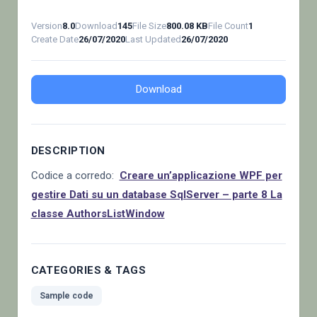
Version
8.0
Download
145
File Size
800.08 KB
File Count
1
Create Date
26/07/2020
Last Updated
26/07/2020
Download
DESCRIPTION
Codice a corredo:
Creare un’applicazione WPF per
gestire Dati su un database SqlServer – parte 8 La
classe AuthorsListWindow
CATEGORIES & TAGS
Sample code