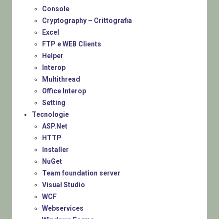
Console
Cryptography – Crittografia
Excel
FTP e WEB Clients
Helper
Interop
Multithread
Office Interop
Setting
Tecnologie
ASP.Net
HTTP
Installer
NuGet
Team foundation server
Visual Studio
WCF
Webservices