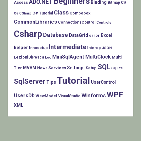
Beginners
ADO.NET
Binding
C#
Access
Bitmap
Class
Combobox
C# Tutorial
C# CSharp
CommonLibraries
ConnectionsControl
Controls
Csharp
Database
DataGrid
Excel
error
Intermediate
helper
Innosetup
Interop
JSON
MiniSqlAgent
MultiClock
LezioniDiPesca
Multi
Log
SQL
MVVM
Settings
Tier
Services
Setup
News
SQLite
Tutorial
SqlServer
Tips
UserControl
WPF
Winforms
UsersDb
ViewModel
VisualStudio
XML