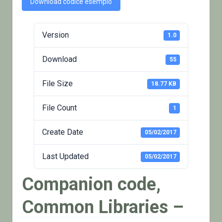
Download codice esempio
Version
1.0
Download
55
File Size
18.77 KB
File Count
1
Create Date
05/02/2017
Last Updated
05/02/2017
Companion code,
Common Libraries –