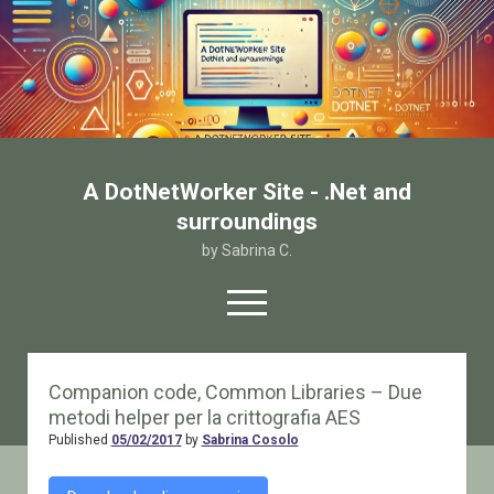
A DotNetWorker Site - .Net and
surroundings
by Sabrina C.
open
menu
twitter
facebook
email-form
Companion code, Common Libraries – Due
metodi helper per la crittografia AES
Home
Published
05/02/2017
by
Sabrina Cosolo
Chi sono
Contatto