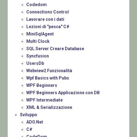
Codedom
Connections Control
Lavorare con i dati
Lezioni di "pesca" C#
MiniSqlAgent
Multi Clock
SQL Server Creare Database
Syncfusion
UsersDb
Webview2 Funzionalità
Wpf Basics with Pubs
WPF Beginners
WPF Beginners Applicazione con DB
WPF Intermediate
XML & Serializzazione
Sviluppo
ADO.Net
C#
CodeDom