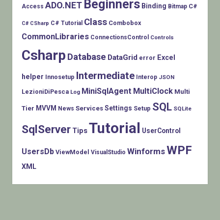
Beginners
ADO.NET
Binding
C#
Access
Bitmap
Class
Combobox
C# Tutorial
C# CSharp
CommonLibraries
ConnectionsControl
Controls
Csharp
Database
DataGrid
Excel
error
Intermediate
helper
Innosetup
Interop
JSON
MiniSqlAgent
MultiClock
LezioniDiPesca
Multi
Log
SQL
MVVM
Settings
Tier
Services
Setup
News
SQLite
Tutorial
SqlServer
Tips
UserControl
WPF
Winforms
UsersDb
ViewModel
VisualStudio
XML