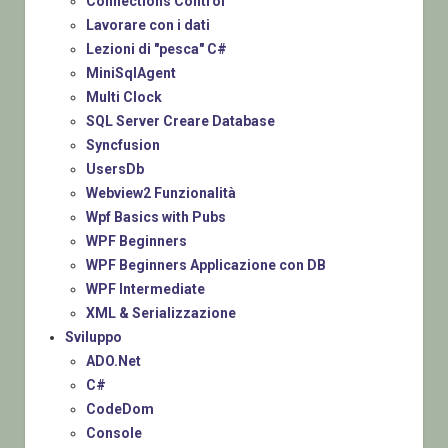
Connections Control
Lavorare con i dati
Lezioni di "pesca" C#
MiniSqlAgent
Multi Clock
SQL Server Creare Database
Syncfusion
UsersDb
Webview2 Funzionalità
Wpf Basics with Pubs
WPF Beginners
WPF Beginners Applicazione con DB
WPF Intermediate
XML & Serializzazione
Sviluppo
ADO.Net
C#
CodeDom
Console