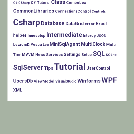
Class
Combobox
C# Tutorial
C# CSharp
CommonLibraries
ConnectionsControl
Controls
Csharp
Database
DataGrid
Excel
error
Intermediate
helper
Innosetup
Interop
JSON
MiniSqlAgent
MultiClock
LezioniDiPesca
Multi
Log
SQL
MVVM
Settings
Tier
Services
Setup
News
SQLite
Tutorial
SqlServer
Tips
UserControl
WPF
Winforms
UsersDb
ViewModel
VisualStudio
XML