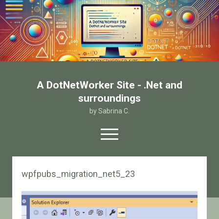
A DotNetWorker Site - .Net and
surroundings
by Sabrina C.
open
menu
twitter
facebook
email-form
wpfpubs_migration_net5_23
Home
Chi sono
Contatto