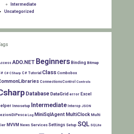
Intermediate
Uncategorized
Tags
Beginners
ADO.NET
Binding
Access
Bitmap
Class
C#
Combobox
C# Tutorial
C# CSharp
CommonLibraries
ConnectionsControl
Controls
Csharp
Database
DataGrid
Excel
error
Intermediate
helper
Innosetup
Interop
JSON
MiniSqlAgent
MultiClock
LezioniDiPesca
Multi
Log
SQL
MVVM
Settings
ier
Services
Setup
News
SQLite