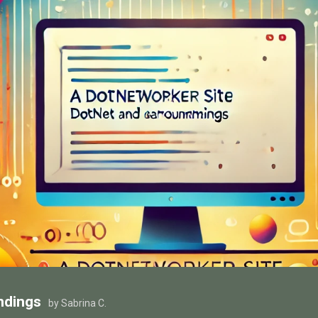
ndings
by Sabrina C.