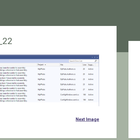
_22
Sid
Next Image