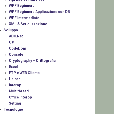
WPF Beginners
WPF Beginners Applicazione con DB
WPF Intermediate
XML & Serializzazione
Sviluppo
ADO.Net
C#
CodeDom
Console
Cryptography – Crittografia
Excel
FTP e WEB Clients
Helper
Interop
Multithread
Office Interop
Setting
Tecnologie