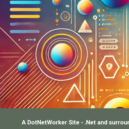
A DotNetWorker Site - .Net and surrou