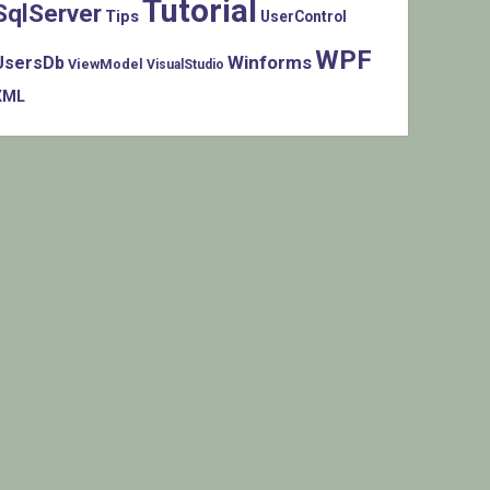
Tutorial
SqlServer
Tips
UserControl
WPF
Winforms
UsersDb
ViewModel
VisualStudio
XML