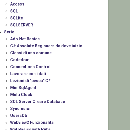
Access
SQL
SQLite
SQLSERVER
Serie
Ado.Net Basics
C# Absolute Beginners da dove inizio
Classi di uso comune
Codedom
Connections Control
Lavorare con i dati
Lezioni di "pesca" C#
MiniSqlAgent
Multi Clock
SQL Server Creare Database
Syncfusion
UsersDb
Webview2 Funzionalità
Wpf Basics with Pubs