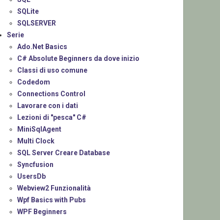
SQLite
SQLSERVER
Serie
Ado.Net Basics
C# Absolute Beginners da dove inizio
Classi di uso comune
Codedom
Connections Control
Lavorare con i dati
Lezioni di "pesca" C#
MiniSqlAgent
Multi Clock
SQL Server Creare Database
Syncfusion
UsersDb
Webview2 Funzionalità
Wpf Basics with Pubs
WPF Beginners