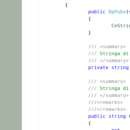
	{

public
DpPubs
(
		{

CnStri
		}

///
<summary>
///
 Stringa di
///
</summary>
private
string
///
<summary>
///
 Stringa di
///
</summary>
///<remarks>
///</remarks>
public
string
		{
