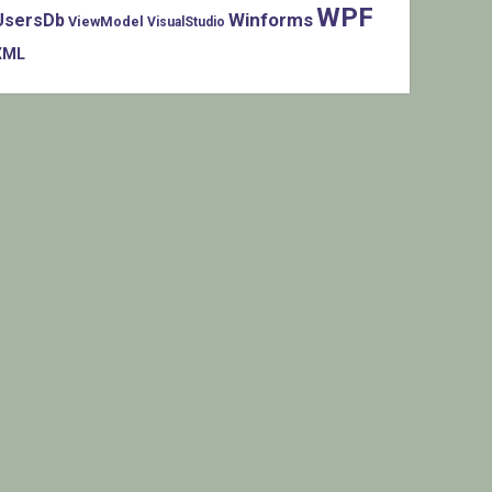
WPF
Winforms
UsersDb
ViewModel
VisualStudio
XML