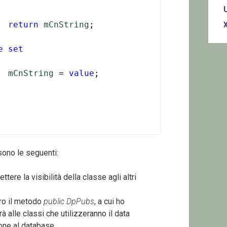
return
mCnString
;

e
set
mCnString
 = 
value
;

sono le seguenti:
tere la visibilità della classe agli altri
ero il metodo
public DpPubs
, a cui ho
à alle classi che utilizzeranno il data
one al database.