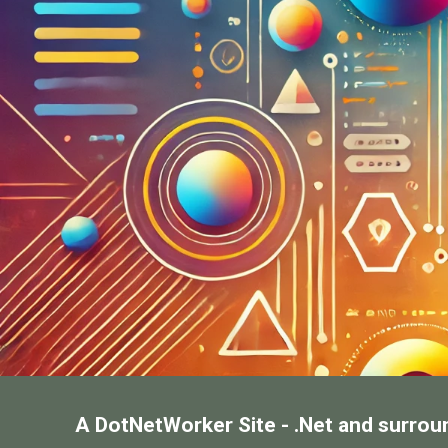
A DotNetWorker Site - .Net and surrou