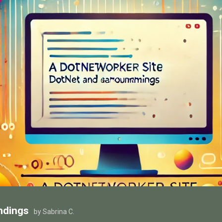
ndings
by Sabrina C.