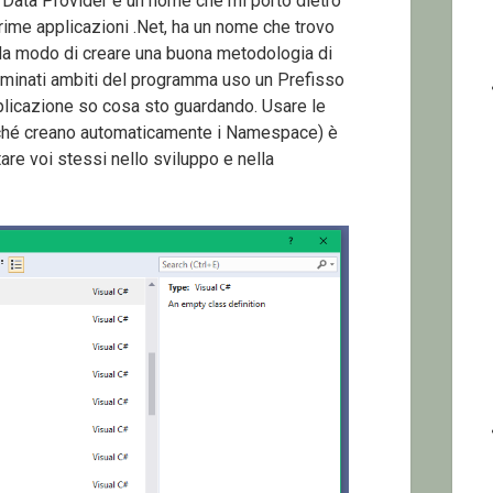
 Data Provider è un nome che mi porto dietro
prime applicazioni .Net, ha un nome che trovo
 da modo di creare una buona metodologia di
terminati ambiti del programma uso un Prefisso
plicazione so cosa sto guardando. Usare le
rché creano automaticamente i Namespace) è
tare voi stessi nello sviluppo e nella