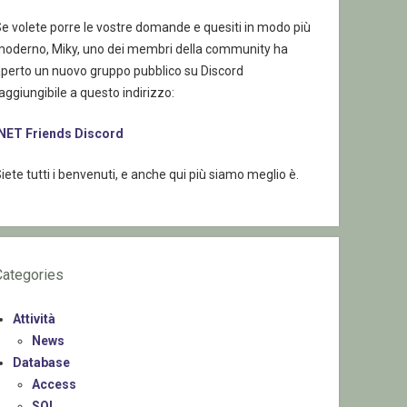
e volete porre le vostre domande e quesiti in modo più
moderno, Miky, uno dei membri della community ha
aperto un nuovo gruppo pubblico su Discord
aggiungibile a questo indirizzo:
.NET Friends Discord
iete tutti i benvenuti, e anche qui più siamo meglio è.
Categories
Attività
News
Database
Access
SQL