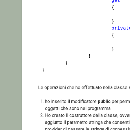
get
			{

			}

privat
			{

			}

		}

	}

}
Le operazioni che ho effettuato nella classe 
ho inserito il modificatore
public
per permet
oggetti che sono nel programma.
Ho creato il costruttore della classe, ovv
aggiunto il parametro stringa che consentir
provider di passare la stringa di connessi