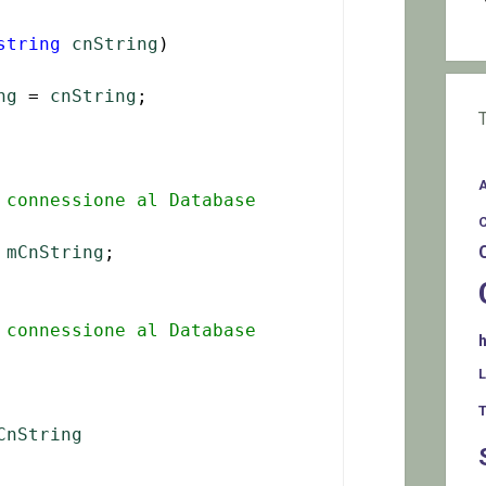
string
cnString
)

ng
 = 
cnString
;

 connessione al Database
mCnString
;

 connessione al Database
T
CnString