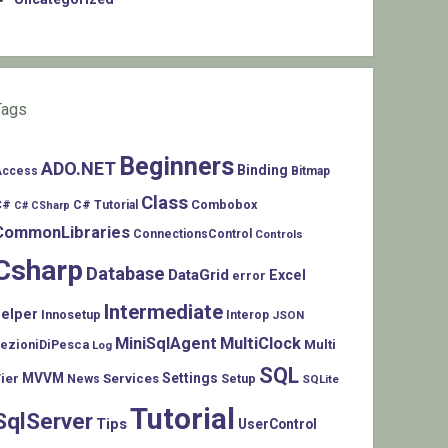
Tags
Beginners
ADO.NET
Binding
Access
Bitmap
Class
C#
Combobox
C# Tutorial
C# CSharp
CommonLibraries
ConnectionsControl
Controls
Csharp
Database
DataGrid
Excel
error
Intermediate
helper
Innosetup
Interop
JSON
MiniSqlAgent
MultiClock
LezioniDiPesca
Multi
Log
SQL
MVVM
Settings
ier
Services
Setup
News
SQLite
Tutorial
SqlServer
Tips
UserControl