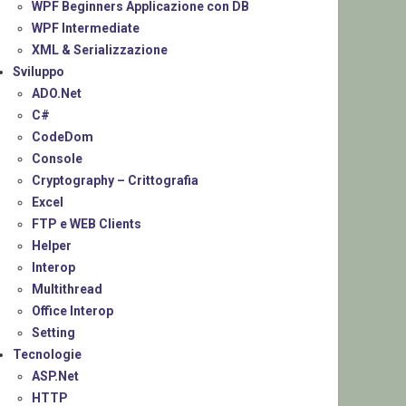
WPF Beginners Applicazione con DB
WPF Intermediate
XML & Serializzazione
Sviluppo
ADO.Net
C#
CodeDom
Console
Cryptography – Crittografia
Excel
FTP e WEB Clients
Helper
Interop
Multithread
Office Interop
Setting
Tecnologie
ASP.Net
HTTP