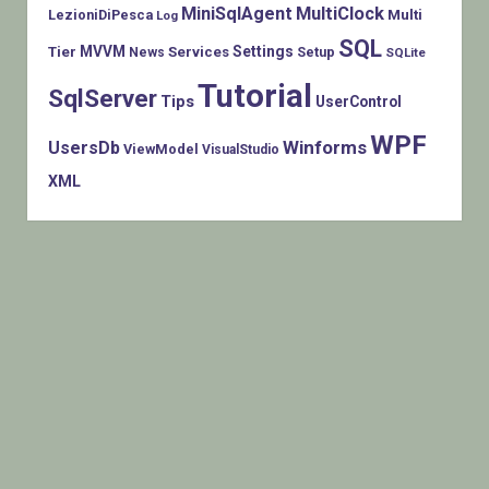
MiniSqlAgent
MultiClock
LezioniDiPesca
Multi
Log
SQL
MVVM
Settings
Tier
Services
Setup
News
SQLite
Tutorial
SqlServer
Tips
UserControl
WPF
Winforms
UsersDb
ViewModel
VisualStudio
XML