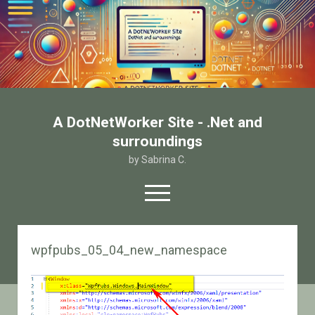
A DotNetWorker Site - .Net and
surroundings
by Sabrina C.
open
menu
twitter
facebook
email-form
wpfpubs_05_04_new_namespace
Home
Chi sono
Contatto