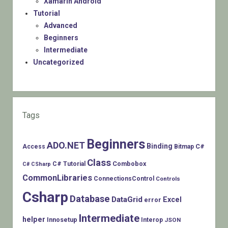
Xamarin Android
Tutorial
Advanced
Beginners
Intermediate
Uncategorized
Tags
Beginners
ADO.NET
Binding
C#
Access
Bitmap
Class
Combobox
C# Tutorial
C# CSharp
CommonLibraries
ConnectionsControl
Controls
Csharp
Database
DataGrid
Excel
error
Intermediate
helper
Innosetup
Interop
JSON