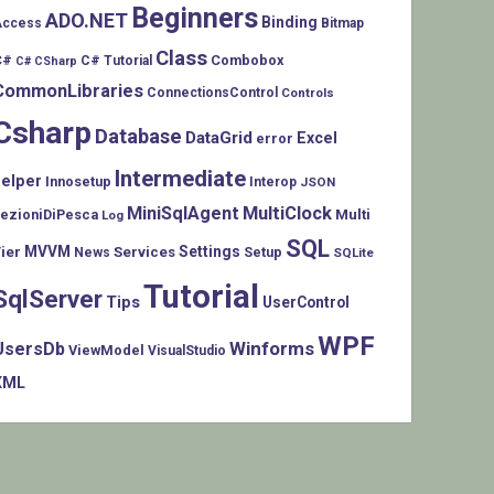
Beginners
ADO.NET
Binding
Access
Bitmap
Class
C#
Combobox
C# Tutorial
C# CSharp
CommonLibraries
ConnectionsControl
Controls
Csharp
Database
DataGrid
Excel
error
Intermediate
helper
Innosetup
Interop
JSON
MiniSqlAgent
MultiClock
LezioniDiPesca
Multi
Log
SQL
MVVM
Settings
ier
Services
Setup
News
SQLite
Tutorial
SqlServer
Tips
UserControl
WPF
Winforms
UsersDb
ViewModel
VisualStudio
XML