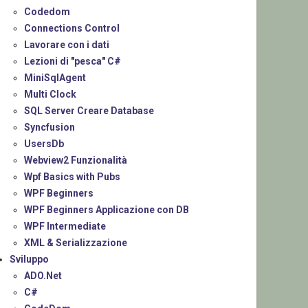
Codedom
Connections Control
Lavorare con i dati
Lezioni di "pesca" C#
MiniSqlAgent
Multi Clock
SQL Server Creare Database
Syncfusion
UsersDb
Webview2 Funzionalità
Wpf Basics with Pubs
WPF Beginners
WPF Beginners Applicazione con DB
WPF Intermediate
XML & Serializzazione
Sviluppo
ADO.Net
C#