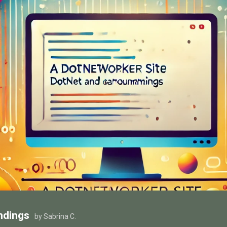
ndings
by Sabrina C.