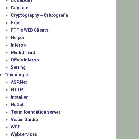
CodeDom
Console
Cryptography – Crittografia
Excel
FTP e WEB Clients
Helper
Interop
Multithread
Office Interop
Setting
Tecnologie
ASP.Net
HTTP
Installer
NuGet
Team foundation server
Visual Studio
WCF
Webservices