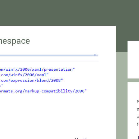
mespace
Sid
S
r