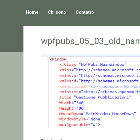
Home
Chi sono
Contatto
wpfpubs_05_03_old_na