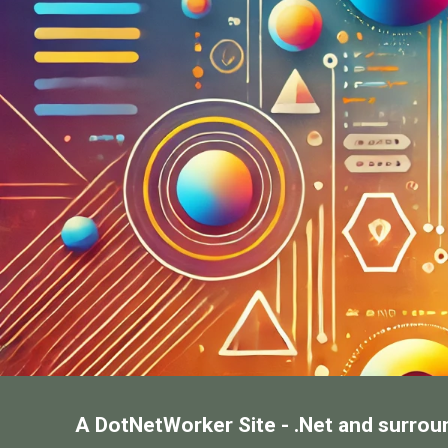
A DotNetWorker Site - .Net and surrou