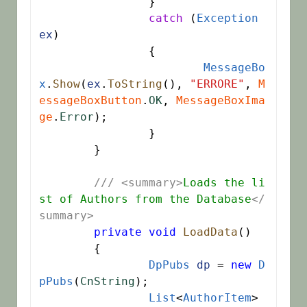
		}

catch
 (
Exception
ex
)

		{

MessageBo
x
.
Show
(
ex
.
ToString
(), 
"ERRORE"
, 
M
essageBoxButton
.
OK
, 
MessageBoxIma
ge
.
Error
);

		}

	}

///
<summary>
Loads the li
st of Authors from the Database
</
summary>
private
void
LoadData
()

	{

DpPubs
dp
 = 
new
D
pPubs
(
CnString
);

List
<
AuthorItem
> 