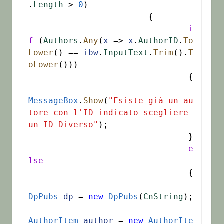
.
Length
 > 
0
)

			{

i
f
 (
Authors
.
Any
(
x
 => 
x
.
AuthorID
.
To
Lower
() == 
ibw
.
InputText
.
Trim
().
T
oLower
()))

				{

MessageBox
.
Show
(
"Esiste già un au
tore con l'ID indicato scegliere 
un ID Diverso"
);

				}

e
lse
				{

DpPubs
dp
 = 
new
DpPubs
(
CnString
);

AuthorItem
author
 = 
new
AuthorIte