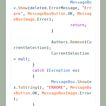
MessageBo
x
.
Show
(
deleted
.
ErrorMessage
, 
"Err
ore"
, 
MessageBoxButton
.
OK
, 
Messag
eBoxImage
.
Error
);

return
;

		}

Authors
.
Remove
(
Cu
rrentSelection
);

CurrentSelection
= 
null
;

	}

catch
 (
Exception
ex
)

	{

MessageBox
.
Show
(
e
x
.
ToString
(), 
"ERRORE"
, 
MessageBo
xButton
.
OK
, 
MessageBoxImage
.
Error
);

	}
