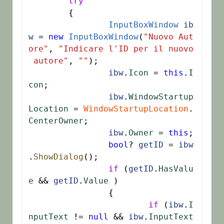
try
	{

InputBoxWindow
ib
w
 = 
new
InputBoxWindow
(
"Nuovo Aut
ore"
, 
"Indicare l'ID per il nuovo
 autore"
, 
""
);

ibw
.
Icon
 = 
this
.
I
con
;

ibw
.
WindowStartup
Location
 = 
WindowStartupLocation
.
CenterOwner
;

ibw
.
Owner
 = 
this
;

bool
? 
getID
 = 
ibw
.
ShowDialog
();

if
 (
getID
.
HasValu
e
 && 
getID
.
Value
 )

		{

if
 (
ibw
.
I
nputText
 != 
null
 && 
ibw
.
InputText