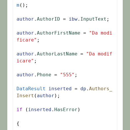
m
();

author
.
AuthorID
 = 
ibw
.
InputText
;

author
.
AuthorFirstName
 = 
"Da modi
ficare"
;

author
.
AuthorLastName
 = 
"Da modif
icare"
;

author
.
Phone
 = 
"555"
;

DataResult
inserted
 = 
dp
.
Authors_
Insert
(
author
);

if
 (
inserted
.
HasError
)

{
