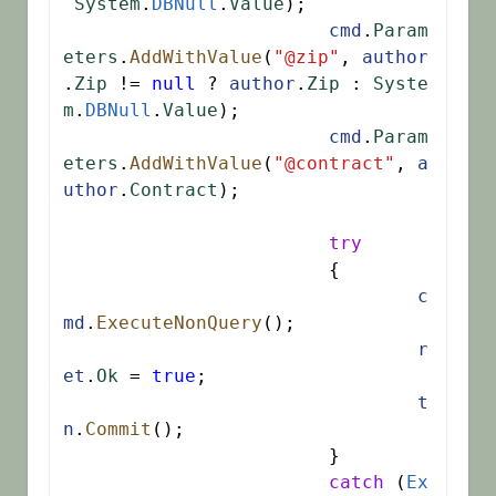
System
.
DBNull
.
Value
);

cmd
.
Param
eters
.
AddWithValue
(
"@zip"
, 
author
.
Zip
 != 
null
 ? 
author
.
Zip
 : 
Syste
m
.
DBNull
.
Value
);

cmd
.
Param
eters
.
AddWithValue
(
"@contract"
, 
a
uthor
.
Contract
);

try
			{

c
md
.
ExecuteNonQuery
();

r
et
.
Ok
 = 
true
;

t
n
.
Commit
();

			}

catch
 (
Ex