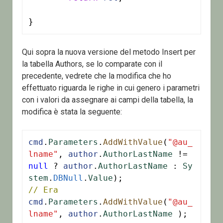
Qui sopra la nuova versione del metodo Insert per
la tabella Authors, se lo comparate con il
precedente, vedrete che la modifica che ho
effettuato riguarda le righe in cui genero i parametri
con i valori da assegnare ai campi della tabella, la
modifica è stata la seguente:
cmd
.
Parameters
.
AddWithValue
(
"@au_
lname"
, 
author
.
AuthorLastName
 != 
null
 ? 
author
.
AuthorLastName
 : 
Sy
stem
.
DBNull
.
Value
// Era
cmd
.
Parameters
.
AddWithValue
(
"@au_
lname"
, 
author
.
AuthorLastName