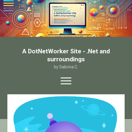
A DotNetWorker Site - .Net and
surroundings
by Sabrina C.
open
menu
twitter
facebook
email-form
Home
Chi sono
Contatto