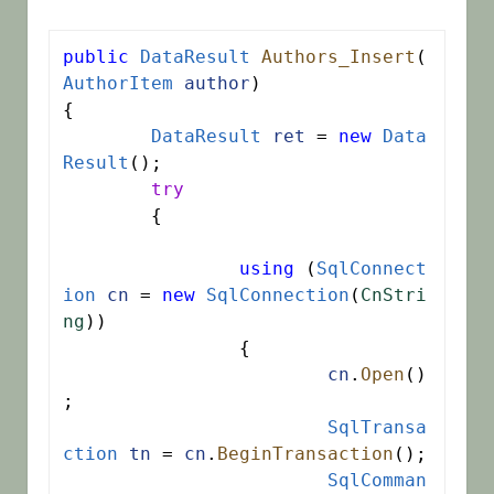
public
DataResult
Authors_Insert
(
AuthorItem
author
)

{

DataResult
ret
 = 
new
Data
Result
();

try
	{

using
 (
SqlConnect
ion
cn
 = 
new
SqlConnection
(
CnStri
ng
))

		{

cn
.
Open
()
;

SqlTransa
ction
tn
 = 
cn
.
BeginTransaction
();

SqlComman