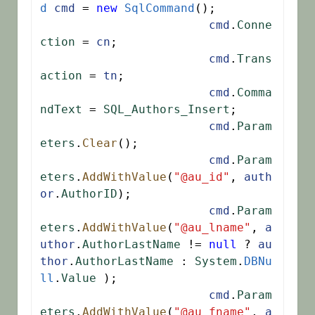
d
cmd
 = 
new
SqlCommand
();

cmd
.
Conne
ction
 = 
cn
;

cmd
.
Trans
action
 = 
tn
;

cmd
.
Comma
ndText
 = 
SQL_Authors_Insert
;

cmd
.
Param
eters
.
Clear
();

cmd
.
Param
eters
.
AddWithValue
(
"@au_id"
, 
auth
or
.
AuthorID
);

cmd
.
Param
eters
.
AddWithValue
(
"@au_lname"
, 
a
uthor
.
AuthorLastName
 != 
null
 ? 
au
thor
.
AuthorLastName
 : 
System
.
DBNu
ll
.
Value
 );

cmd
.
Param
eters
.
AddWithValue
(
"@au_fname"
, 
a