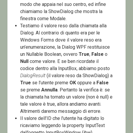
modo che appaia nel suo centro, ed infine
chiamiamo la ShowDialog che mostra la
finestra come Modale.
Testiamo il valore reso dalla chiamata alla
Dialog. Al contrario di quanto era per le
Windows Forms dove il valore reso era
un’enumerazione, la Dialog WPF restituisce
un Nullable Boolean, ovvero
True
,
False
o
Null
come valore. E se ben ricordate il
codice dentro alla InputBox, abbiamo posto
DialogResult
(il valore reso da ShowDialog) a
True
se l’utente preme
OK
oppure a
False
se preme
Annulla
. Pertanto la verifica è: se
la chiamata ha tornato un valore (non è null) e
tale valore è true, allora andiamo avanti.
Altrimenti daremo messaggio di errore.
Il valore dell’ID che l’utente ha digitato lo
ricaviamo leggendo la property InputText
dall’oggetto InputBoxWindow (ibw),