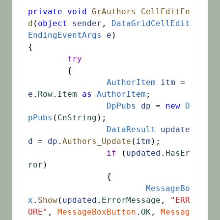
private
void
GrAuthors_CellEditEn
d
(
object
sender
, 
DataGridCellEdit
EndingEventArgs
e
)

{

try
	{

AuthorItem
itm
 = 
e
.
Row
.
Item
as
AuthorItem
;

DpPubs
dp
 = 
new
D
pPubs
(
CnString
);

DataResult
update
d
 = 
dp
.
Authors_Update
(
itm
);

if
 (
updated
.
HasEr
ror
)

		{

MessageBo
x
.
Show
(
updated
.
ErrorMessage
, 
"ERR
ORE"
, 
MessageBoxButton
.
OK
, 
Messag