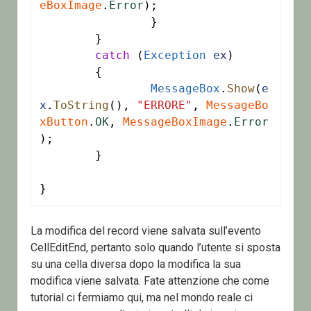
eBoxImage
.
Error
);

		}

	}

catch
 (
Exception
ex
)

	{

MessageBox
.
Show
(
e
x
.
ToString
(), 
"ERRORE"
, 
MessageBo
xButton
.
OK
, 
MessageBoxImage
.
Error
);

	}

La modifica del record viene salvata sull’evento
CellEditEnd, pertanto solo quando l’utente si sposta
su una cella diversa dopo la modifica la sua
modifica viene salvata. Fate attenzione che come
tutorial ci fermiamo qui, ma nel mondo reale ci