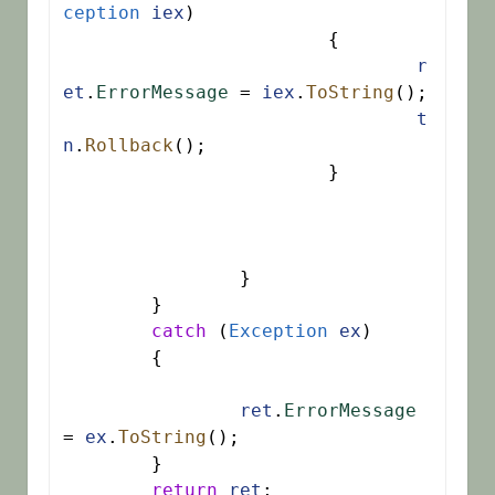
ception
iex
)

			{

r
et
.
ErrorMessage
 = 
iex
.
ToString
();

t
n
.
Rollback
();

			}

		}

	}

catch
 (
Exception
ex
)

	{

ret
.
ErrorMessage
= 
ex
.
ToString
();

	}

return
ret
;
