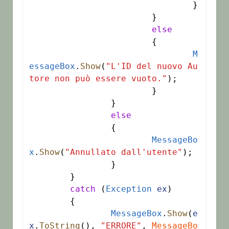
				}

			}

else
			{

M
essageBox
.
Show
(
"L'ID del nuovo Au
tore non può essere vuoto."
);

			}

		}

else
		{

MessageBo
x
.
Show
(
"Annullato dall'utente"
);

		}

	}

catch
 (
Exception
ex
)

	{

MessageBox
.
Show
(
e
x
.
ToString
(), 
"ERRORE"
, 
MessageBo