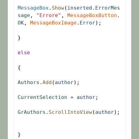
MessageBox
.
Show
(
inserted
.
ErrorMes
sage
, 
"Errore"
, 
MessageBoxButton
.
OK
, 
MessageBoxImage
.
Error
);

}

else
{

Authors
.
Add
(
author
);

CurrentSelection
 = 
author
;

GrAuthors
.
ScrollIntoView
(
author
);

}
