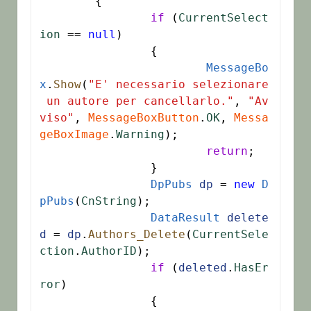
	{

if
 (
CurrentSelect
ion
 == 
null
)

		{

MessageBo
x
.
Show
(
"E' necessario selezionare
 un autore per cancellarlo."
, 
"Av
viso"
, 
MessageBoxButton
.
OK
, 
Messa
geBoxImage
.
Warning
);

return
;

		}

DpPubs
dp
 = 
new
D
pPubs
(
CnString
);

DataResult
delete
d
 = 
dp
.
Authors_Delete
(
CurrentSele
ction
.
AuthorID
);

if
 (
deleted
.
HasEr
ror
)

		{
