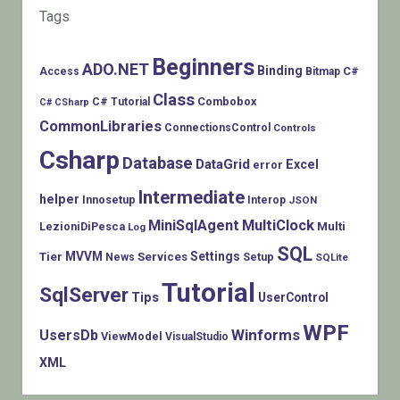
Tags
Beginners
ADO.NET
Binding
C#
Access
Bitmap
Class
Combobox
C# Tutorial
C# CSharp
CommonLibraries
ConnectionsControl
Controls
Csharp
Database
DataGrid
Excel
error
Intermediate
helper
Innosetup
Interop
JSON
MiniSqlAgent
MultiClock
LezioniDiPesca
Multi
Log
SQL
MVVM
Settings
Tier
Services
Setup
News
SQLite
Tutorial
SqlServer
Tips
UserControl
WPF
Winforms
UsersDb
ViewModel
VisualStudio
XML