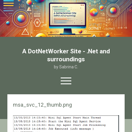
A DotNetWorker Site - .Net and
surroundings
by Sabrina C.
open
menu
twitter
facebook
email-form
msa_svc_12_thumb.png
Home
Chi sono
Contatto