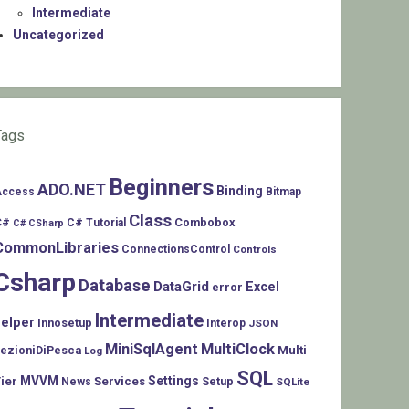
Intermediate
Uncategorized
Tags
Beginners
ADO.NET
Binding
Access
Bitmap
Class
C#
Combobox
C# Tutorial
C# CSharp
CommonLibraries
ConnectionsControl
Controls
Csharp
Database
DataGrid
Excel
error
Intermediate
helper
Innosetup
Interop
JSON
MiniSqlAgent
MultiClock
LezioniDiPesca
Multi
Log
SQL
MVVM
Settings
ier
Services
Setup
News
SQLite