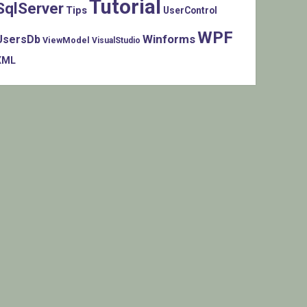
Tutorial
SqlServer
Tips
UserControl
WPF
Winforms
UsersDb
ViewModel
VisualStudio
XML