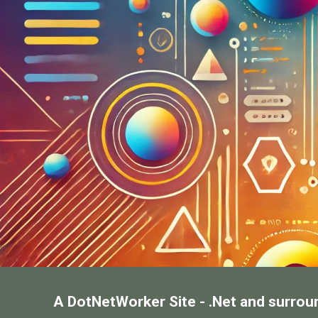
A DotNetWorker Site - .Net and surrou