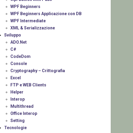
WPF Beginners
WPF Beginners Applicazione con DB
WPF Intermediate
XML & Serializzazione
Sviluppo
ADO.Net
C#
CodeDom
Console
Cryptography – Crittografia
Excel
FTP e WEB Clients
Helper
Interop
Multithread
Office Interop
Setting
Tecnologie