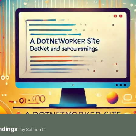
ndings
by Sabrina C.