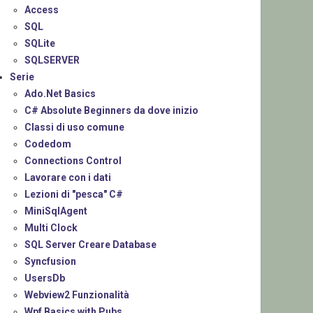
Access
SQL
SQLite
SQLSERVER
Serie
Ado.Net Basics
C# Absolute Beginners da dove inizio
Classi di uso comune
Codedom
Connections Control
Lavorare con i dati
Lezioni di "pesca" C#
MiniSqlAgent
Multi Clock
SQL Server Creare Database
Syncfusion
UsersDb
Webview2 Funzionalità
Wpf Basics with Pubs