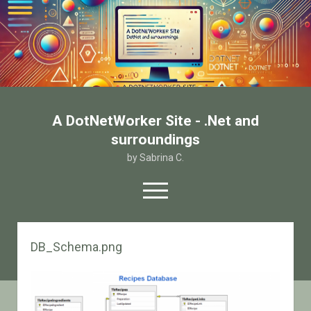
A DotNetWorker Site - .Net and
surroundings
by Sabrina C.
open
menu
twitter
facebook
email-form
DB_Schema.png
Home
Chi sono
Contatto