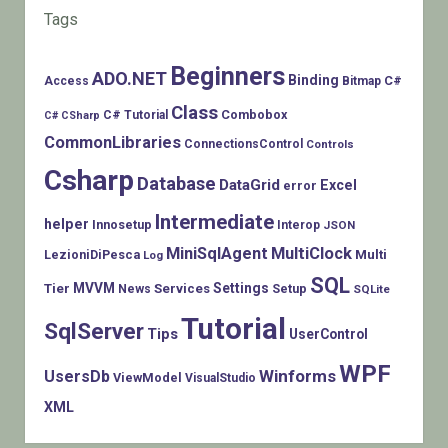
Tags
Beginners
ADO.NET
Binding
C#
Access
Bitmap
Class
Combobox
C# Tutorial
C# CSharp
CommonLibraries
ConnectionsControl
Controls
Csharp
Database
DataGrid
Excel
error
Intermediate
helper
Innosetup
Interop
JSON
MiniSqlAgent
MultiClock
LezioniDiPesca
Multi
Log
SQL
MVVM
Settings
Tier
Services
Setup
News
SQLite
Tutorial
SqlServer
Tips
UserControl
WPF
Winforms
UsersDb
ViewModel
VisualStudio
XML