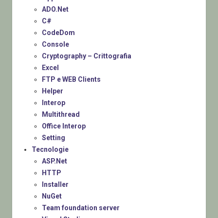
ADO.Net
C#
CodeDom
Console
Cryptography – Crittografia
Excel
FTP e WEB Clients
Helper
Interop
Multithread
Office Interop
Setting
Tecnologie
ASP.Net
HTTP
Installer
NuGet
Team foundation server