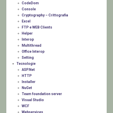
CodeDom
Console
Cryptography – Crittografia
Excel
FTP e WEB Clients
Helper
Interop
Multithread
Office Interop
Setting
Tecnologie
ASP.Net
HTTP
Installer
NuGet
Team foundation server
Visual Studio
WCF
Webservices