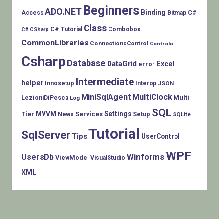
Beginners
ADO.NET
Binding
C#
Access
Bitmap
Class
Combobox
C# Tutorial
C# CSharp
CommonLibraries
ConnectionsControl
Controls
Csharp
Database
DataGrid
Excel
error
Intermediate
helper
Innosetup
Interop
JSON
MiniSqlAgent
MultiClock
LezioniDiPesca
Multi
Log
SQL
MVVM
Settings
Tier
Services
Setup
News
SQLite
Tutorial
SqlServer
Tips
UserControl
WPF
Winforms
UsersDb
ViewModel
VisualStudio
XML