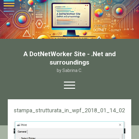
A DotNetWorker Site - .Net and
surroundings
by Sabrina C.
open
menu
twitter
facebook
email-form
stampa_strutturata_in_wpf_2018_01_14_02
Home
Chi sono
Contatto