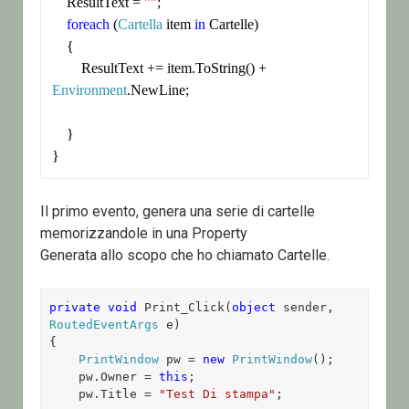
    ResultText = 
""
;

foreach
 (
Cartella
 item 
in
 Cartelle)

    {

        ResultText += item.ToString() + 
Environment
.NewLine;

    }

Il primo evento, genera una serie di cartelle
memorizzandole in una Property
Generata allo scopo che ho chiamato Cartelle.
private
void
 Print_Click(
object
 sender, 
RoutedEventArgs
 e)

{

PrintWindow
 pw = 
new
PrintWindow
();

    pw.Owner = 
this
;

    pw.Title = 
"Test Di stampa"
;
