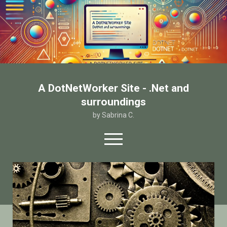
A DotNetWorker Site - .Net and
surroundings
by Sabrina C.
open
menu
twitter
facebook
email-form
Home
Chi sono
Contatto