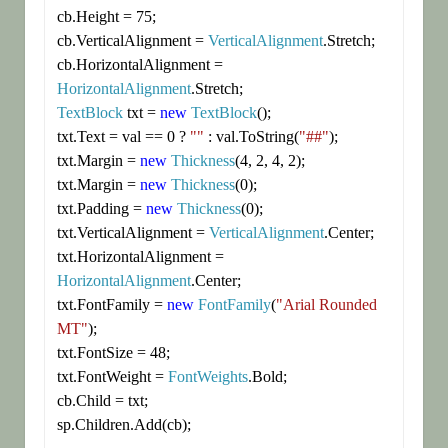
cb.Height = 75;

cb.VerticalAlignment = 
VerticalAlignment
.Stretch;

cb.HorizontalAlignment = 
HorizontalAlignment
TextBlock
 txt = 
new
TextBlock
();

txt.Text = val == 0 ? 
""
 : val.ToString(
"##"
);

txt.Margin = 
new
Thickness
(4, 2, 4, 2);

txt.Margin = 
new
Thickness
(0);

txt.Padding = 
new
Thickness
(0);

txt.VerticalAlignment = 
VerticalAlignment
.Center;

txt.HorizontalAlignment = 
HorizontalAlignment
.Center;

txt.FontFamily = 
new
FontFamily
(
"Arial Rounded 
MT"
);

txt.FontSize = 48;

txt.FontWeight = 
FontWeights
.Bold;

cb.Child = txt;

sp.Children.Add(cb);