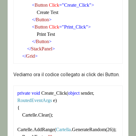
<
Button
 Click
="Create_Click">
                Create Test

</
Button
>
<
Button
 Click
="Print_Click">
                Print Test

</
Button
>
</
StackPanel
>
</
Grid
>
Vediamo ora il codice collegato ai click dei Button.
private
void
 Create_Click(
object
 sender, 
RoutedEventArgs
 e)

{

    Cartelle.Clear();

Cartelle.AddRange(
Cartella
.GenerateRandom(26));
