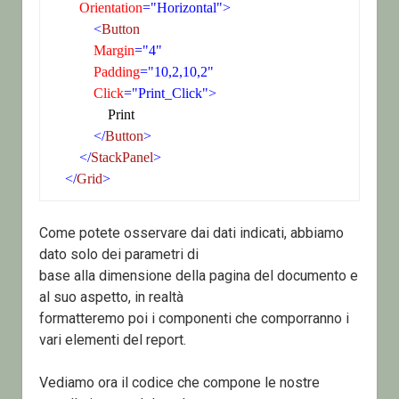
 Orientation
="Horizontal">
<
Button
 Margin
="4"
 Padding
="10,2,10,2"
 Click
="Print_Click">
                Print

</
Button
>
</
StackPanel
>
</
Grid
>
Come potete osservare dai dati indicati, abbiamo
dato solo dei parametri di
base alla dimensione della pagina del documento e
al suo aspetto, in realtà
formatteremo poi i componenti che comporranno i
vari elementi del report.
Vediamo ora il codice che compone le nostre