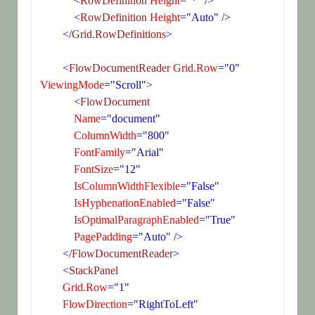
<
RowDefinition
 Height
="*" />
<
RowDefinition
 Height
="Auto" />
</
Grid.RowDefinitions
>
<
FlowDocumentReader
 Grid.Row
="0"
ViewingMode
="Scroll">
<
FlowDocument
 Name
="document"
 ColumnWidth
="800"
 FontFamily
="Arial"
 FontSize
="12"
 IsColumnWidthFlexible
="False"
 IsHyphenationEnabled
="False"
 IsOptimalParagraphEnabled
="True"
 PagePadding
="Auto" />
</
FlowDocumentReader
>
<
StackPanel
 Grid.Row
="1"
 FlowDirection
="RightToLeft"