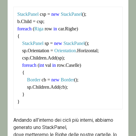
StackPanel
 csp = 
new
StackPanel
();

foreach
 (
Riga
 row 
in
 car.Righe)

{

StackPanel
 sp = 
new
StackPanel
();

    sp.Orientation = 
Orientation
.Horizontal;

    csp.Children.Add(sp);

foreach
 (
int
 val 
in
 row.Caselle)

    {

Border
 cb = 
new
Border
();

	sp.Children.Add(cb);

    }

}
Andando all’interno dei cicli più interni, abbiamo
generato uno StackPanel,
dove metteremo le Righe delle nostre cartelle, lo