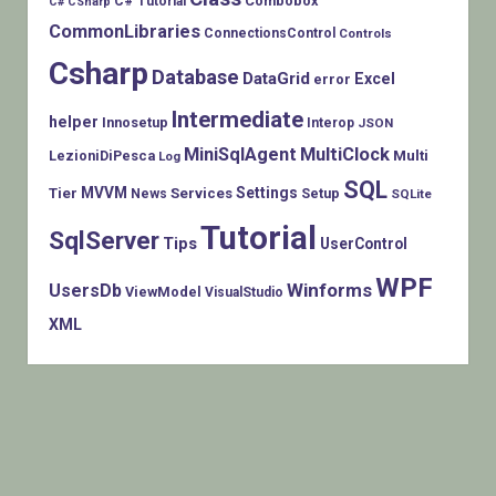
Combobox
C# Tutorial
C# CSharp
CommonLibraries
ConnectionsControl
Controls
Csharp
Database
DataGrid
Excel
error
Intermediate
helper
Innosetup
Interop
JSON
MiniSqlAgent
MultiClock
LezioniDiPesca
Multi
Log
SQL
MVVM
Settings
Tier
Services
Setup
News
SQLite
Tutorial
SqlServer
Tips
UserControl
WPF
Winforms
UsersDb
ViewModel
VisualStudio
XML