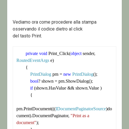
Vediamo ora come procedere alla stampa
osservando il codice dietro al click
del tasto Print.
private
void
 Print_Click(
object
 sender, 
RoutedEventArgs
 e)

        {

PrintDialog
 prn = 
new
PrintDialog
();

bool
? shown = prn.ShowDialog();

if
 (shown.HasValue && shown.Value )      

            {

prn.PrintDocument(((
IDocumentPaginatorSource
)do
cument).DocumentPaginator, 
"Print as a 
document"
);
