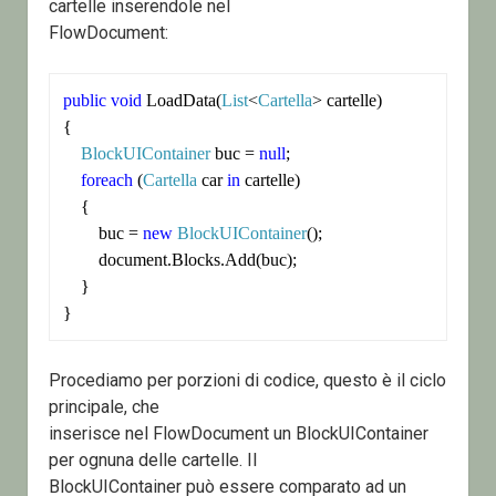
cartelle inserendole nel
FlowDocument:
public
void
 LoadData(
List
<
Cartella
> cartelle)

{

BlockUIContainer
 buc = 
null
;

foreach
 (
Cartella
 car 
in
 cartelle)

    {

        buc = 
new
BlockUIContainer
();

        document.Blocks.Add(buc);

    }

}
Procediamo per porzioni di codice, questo è il ciclo
principale, che
inserisce nel FlowDocument un BlockUIContainer
per ognuna delle cartelle. Il
BlockUIContainer può essere comparato ad un