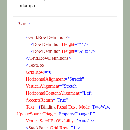
stampa.
<
Grid
>
<
Grid.RowDefinitions
>
<
RowDefinition
 Height
="*" />
<
RowDefinition
 Height
="Auto" />
</
Grid.RowDefinitions
>
<
TextBox
 Grid.Row
="0"
 HorizontalAlignment
="Stretch"
 VerticalAlignment
="Stretch"
 HorizontalContentAlignment
="Left"
 AcceptsReturn
="True"
 Text
="{
Binding
 ResultText
,
 Mode
=TwoWay,
UpdateSourceTrigger
=PropertyChanged}"
 VerticalScrollBarVisibility
="Auto" />
<
StackPanel
 Grid.Row
="1">