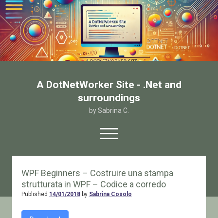
A DotNetWorker Site - .Net and
surroundings
by Sabrina C.
open
menu
twitter
facebook
email-form
WPF Beginners – Costruire una stampa
strutturata in WPF – Codice a corredo
Home
Published
14/01/2018
by
Sabrina Cosolo
Chi sono
Contatto