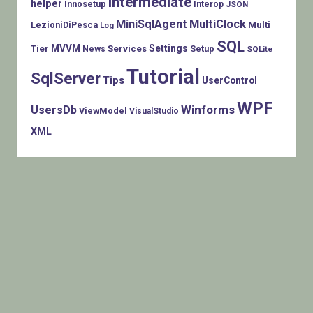
Intermediate
helper
Innosetup
Interop
JSON
MiniSqlAgent
MultiClock
LezioniDiPesca
Multi
Log
SQL
MVVM
Settings
Tier
Services
Setup
News
SQLite
Tutorial
SqlServer
Tips
UserControl
WPF
Winforms
UsersDb
ViewModel
VisualStudio
XML