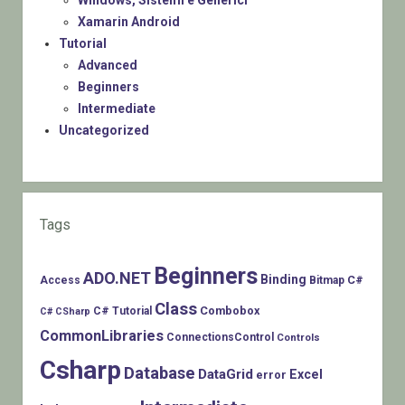
Windows, Sistemi e Generici
Xamarin Android
Tutorial
Advanced
Beginners
Intermediate
Uncategorized
Tags
Beginners
ADO.NET
Binding
C#
Access
Bitmap
Class
Combobox
C# Tutorial
C# CSharp
CommonLibraries
ConnectionsControl
Controls
Csharp
Database
DataGrid
Excel
error