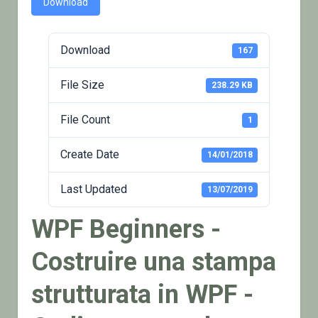
Download
Download
167
File Size
238.29 KB
File Count
1
Create Date
14/01/2018
Last Updated
13/07/2019
WPF Beginners -
Costruire una stampa
strutturata in WPF -