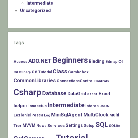
Intermediate
Uncategorized
Tags
Beginners
ADO.NET
Binding
C#
Access
Bitmap
Class
Combobox
C# Tutorial
C# CSharp
CommonLibraries
ConnectionsControl
Controls
Csharp
Database
DataGrid
Excel
error
Intermediate
helper
Innosetup
Interop
JSON
MiniSqlAgent
MultiClock
LezioniDiPesca
Multi
Log
SQL
MVVM
Settings
Tier
Services
Setup
News
SQLite