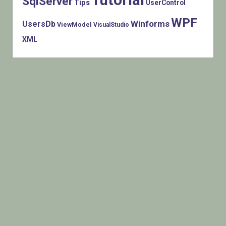
Tutorial
SqlServer
Tips
UserControl
WPF
Winforms
UsersDb
ViewModel
VisualStudio
XML
Histats.com © 2005-2014 Privacy Policy - Terms Of Use -
Check/do opt-out - Powered By Histats