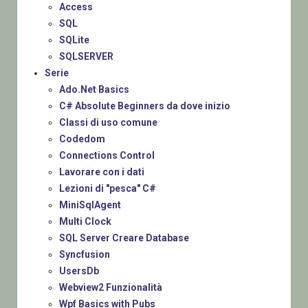
Access
SQL
SQLite
SQLSERVER
Serie
Ado.Net Basics
C# Absolute Beginners da dove inizio
Classi di uso comune
Codedom
Connections Control
Lavorare con i dati
Lezioni di "pesca" C#
MiniSqlAgent
Multi Clock
SQL Server Creare Database
Syncfusion
UsersDb
Webview2 Funzionalità
Wpf Basics with Pubs