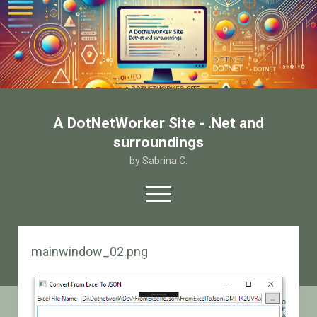
A DotNetWorker Site - .Net and
surroundings
by Sabrina C.
open
menu
twitter
facebook
email-form
mainwindow_02.png
Home
Chi sono
Contatto