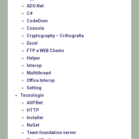
ADO.Net
C#
CodeDom
Console
Cryptography – Crittografia
Excel
FTP e WEB Clients
Helper
Interop
Multithread
Office Interop
Setting
Tecnologie
ASP.Net
HTTP
Installer
NuGet
Team foundation server