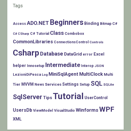
Tags
Beginners
ADO.NET
Binding
C#
Access
Bitmap
Class
Combobox
C# Tutorial
C# CSharp
CommonLibraries
ConnectionsControl
Controls
Csharp
Database
DataGrid
Excel
error
Intermediate
helper
Innosetup
Interop
JSON
MiniSqlAgent
MultiClock
LezioniDiPesca
Multi
Log
SQL
MVVM
Settings
Tier
Services
Setup
News
SQLite
Tutorial
SqlServer
Tips
UserControl
WPF
Winforms
UsersDb
ViewModel
VisualStudio
XML