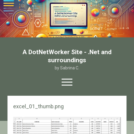
A DotNetWorker Site - .Net and
surroundings
by Sabrina C.
open
menu
twitter
facebook
email-form
excel_01_thumb.png
Home
Chi sono
Contatto