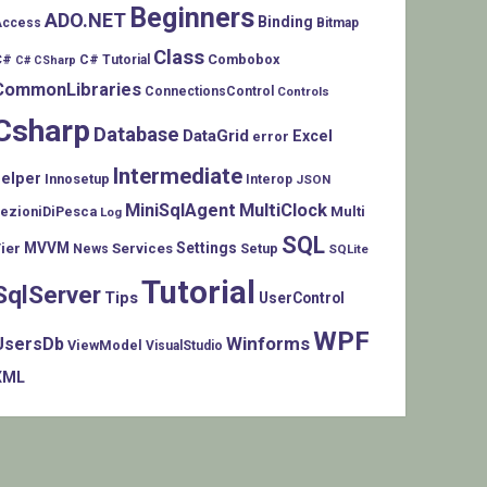
Beginners
ADO.NET
Binding
Access
Bitmap
Class
C#
Combobox
C# Tutorial
C# CSharp
CommonLibraries
ConnectionsControl
Controls
Csharp
Database
DataGrid
Excel
error
Intermediate
helper
Innosetup
Interop
JSON
MiniSqlAgent
MultiClock
LezioniDiPesca
Multi
Log
SQL
MVVM
Settings
ier
Services
Setup
News
SQLite
Tutorial
SqlServer
Tips
UserControl
WPF
Winforms
UsersDb
ViewModel
VisualStudio
XML