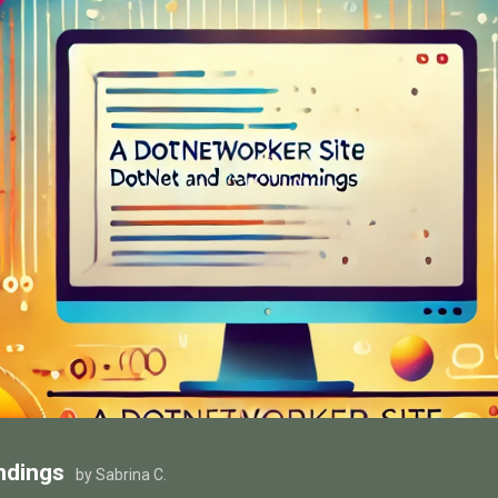
ndings
by Sabrina C.