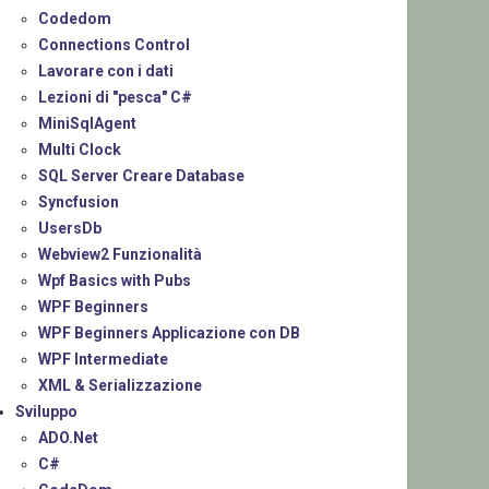
Codedom
Connections Control
Lavorare con i dati
Lezioni di "pesca" C#
MiniSqlAgent
Multi Clock
SQL Server Creare Database
Syncfusion
UsersDb
Webview2 Funzionalità
Wpf Basics with Pubs
WPF Beginners
WPF Beginners Applicazione con DB
WPF Intermediate
XML & Serializzazione
Sviluppo
ADO.Net
C#