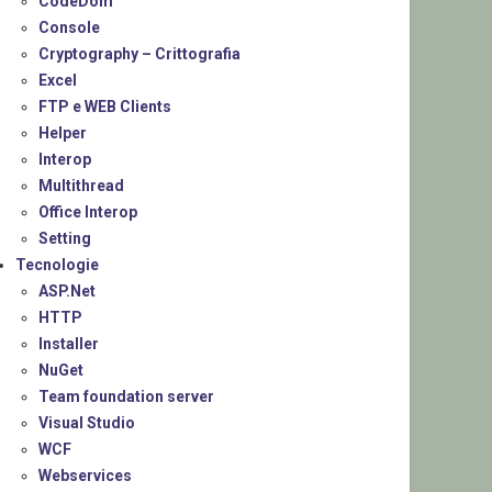
CodeDom
Console
Cryptography – Crittografia
Excel
FTP e WEB Clients
Helper
Interop
Multithread
Office Interop
Setting
Tecnologie
ASP.Net
HTTP
Installer
NuGet
Team foundation server
Visual Studio
WCF
Webservices