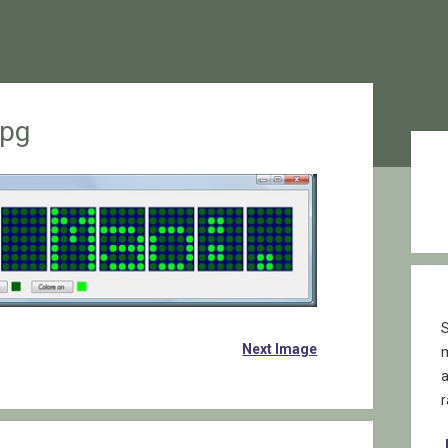
jpg
Sid
S
Next Image
r