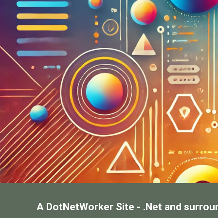
A DotNetWorker Site - .Net and surrou