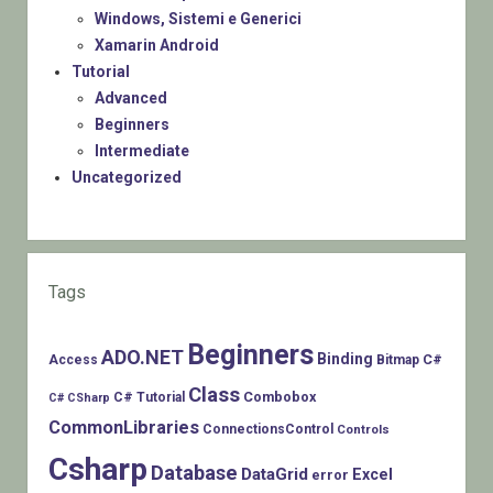
Windows, Sistemi e Generici
Xamarin Android
Tutorial
Advanced
Beginners
Intermediate
Uncategorized
Tags
Beginners
ADO.NET
Binding
C#
Access
Bitmap
Class
Combobox
C# Tutorial
C# CSharp
CommonLibraries
ConnectionsControl
Controls
Csharp
Database
DataGrid
Excel
error