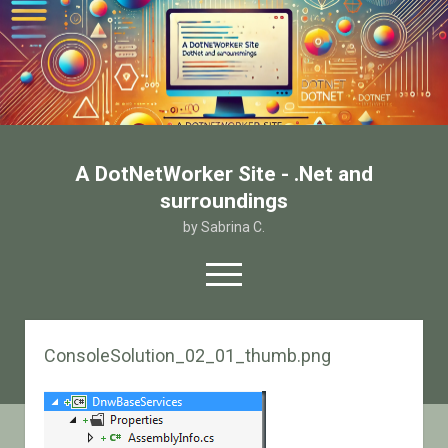
A DotNetWorker Site - .Net and
surroundings
by Sabrina C.
open
menu
twitter
facebook
email-form
ConsoleSolution_02_01_thumb.png
Home
Chi sono
Contatto