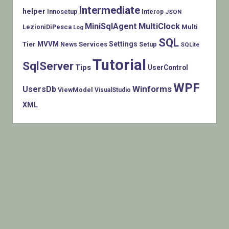
Intermediate
helper
Innosetup
Interop
JSON
MiniSqlAgent
MultiClock
LezioniDiPesca
Multi
Log
SQL
MVVM
Settings
Tier
Services
Setup
News
SQLite
Tutorial
SqlServer
Tips
UserControl
WPF
Winforms
UsersDb
ViewModel
VisualStudio
XML