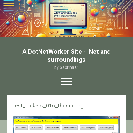
A DotNetWorker Site - .Net and
surroundings
by Sabrina C.
open
menu
twitter
facebook
email-form
test_pickers_016_thumb.png
Home
Chi sono
Contatto