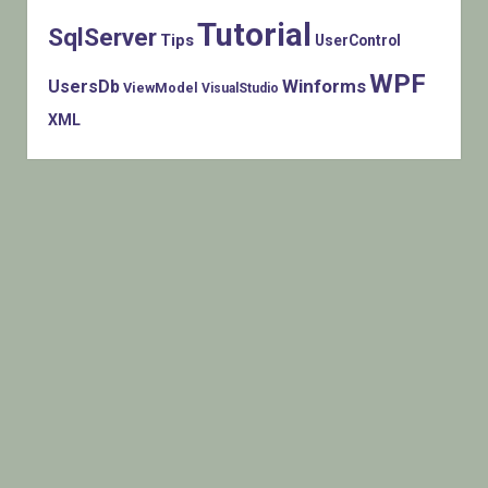
Tutorial
SqlServer
Tips
UserControl
WPF
Winforms
UsersDb
ViewModel
VisualStudio
XML
Histats.com © 2005-2014 Privacy Policy - Terms Of Use -