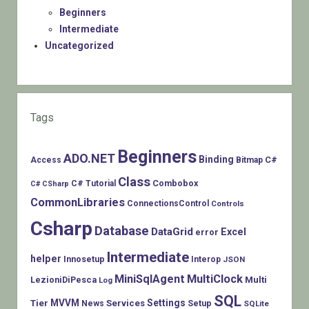
Beginners
Intermediate
Uncategorized
Tags
Beginners
ADO.NET
Binding
C#
Access
Bitmap
Class
Combobox
C# Tutorial
C# CSharp
CommonLibraries
ConnectionsControl
Controls
Csharp
Database
DataGrid
Excel
error
Intermediate
helper
Innosetup
Interop
JSON
MiniSqlAgent
MultiClock
LezioniDiPesca
Multi
Log
SQL
MVVM
Settings
Tier
Services
Setup
News
SQLite