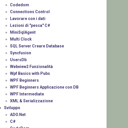
Codedom
Connections Control
Lavorare con i dati
Lezioni di "pesca" C#
MiniSqlAgent
Multi Clock
SQL Server Creare Database
Syncfusion
UsersDb
Webview2 Funzionalità
Wpf Basics with Pubs
WPF Beginners
WPF Beginners Applicazione con DB
WPF Intermediate
XML & Serializzazione
Sviluppo
ADO.Net
C#