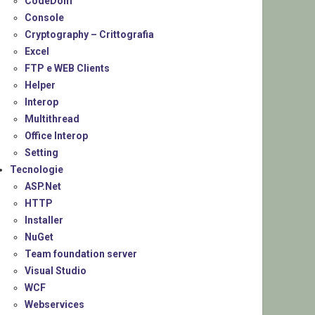
CodeDom
Console
Cryptography – Crittografia
Excel
FTP e WEB Clients
Helper
Interop
Multithread
Office Interop
Setting
Tecnologie
ASP.Net
HTTP
Installer
NuGet
Team foundation server
Visual Studio
WCF
Webservices