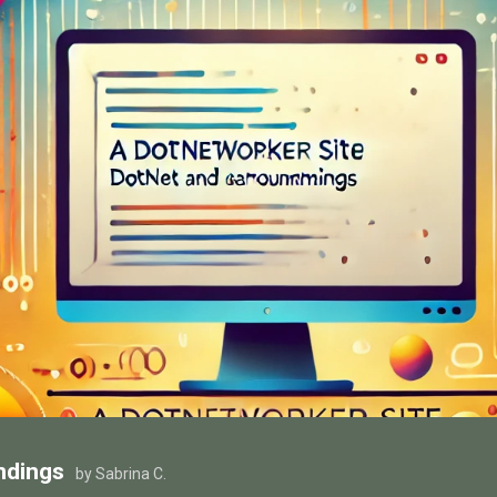
ndings
by Sabrina C.