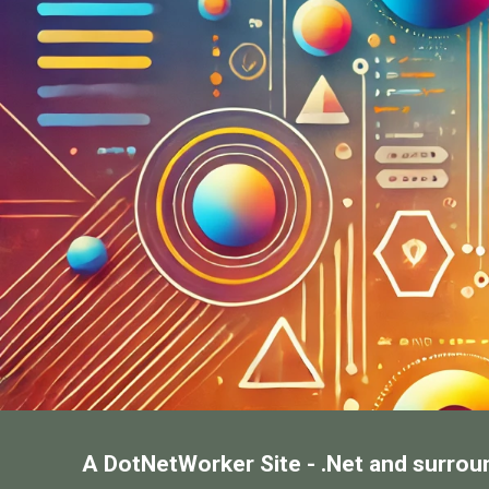
A DotNetWorker Site - .Net and surrou