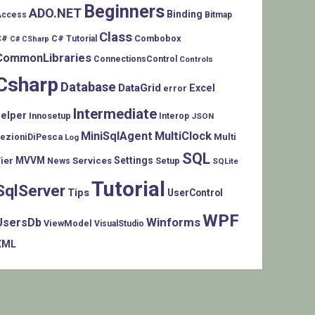
Beginners
ADO.NET
Binding
Access
Bitmap
Class
C#
Combobox
C# Tutorial
C# CSharp
CommonLibraries
ConnectionsControl
Controls
Csharp
Database
DataGrid
Excel
error
Intermediate
helper
Innosetup
Interop
JSON
MiniSqlAgent
MultiClock
LezioniDiPesca
Multi
Log
SQL
MVVM
Settings
ier
Services
Setup
News
SQLite
Tutorial
SqlServer
Tips
UserControl
WPF
Winforms
UsersDb
ViewModel
VisualStudio
XML