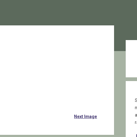
Sid
S
Next Image
r