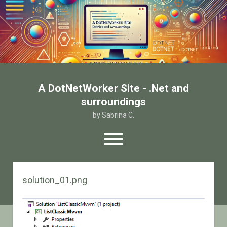
A DotNetWorker Site - .Net and
surroundings
by Sabrina C.
open
menu
twitter
facebook
email-form
solution_01.png
Home
Chi sono
Contatto