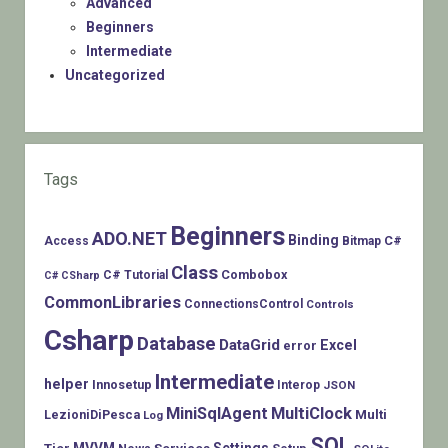
Advanced
Beginners
Intermediate
Uncategorized
Tags
Beginners
ADO.NET
Binding
C#
Access
Bitmap
Class
Combobox
C# Tutorial
C# CSharp
CommonLibraries
ConnectionsControl
Controls
Csharp
Database
DataGrid
Excel
error
Intermediate
helper
Innosetup
Interop
JSON
MiniSqlAgent
MultiClock
LezioniDiPesca
Multi
Log
SQL
MVVM
Settings