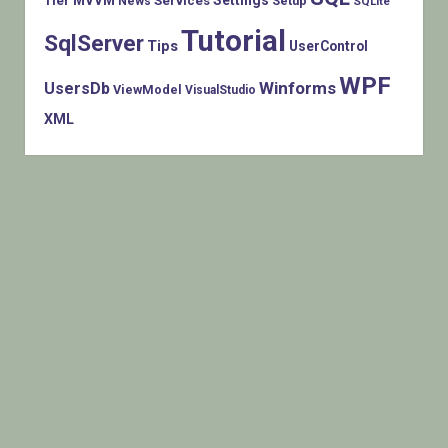
Tier
Services
Setup
News
SQLite
Tutorial
SqlServer
Tips
UserControl
WPF
Winforms
UsersDb
ViewModel
VisualStudio
XML