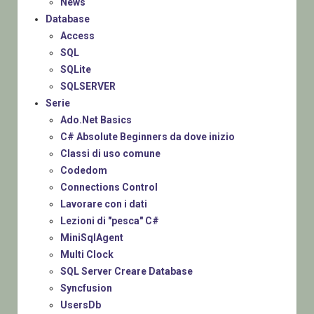
News
Database
Access
SQL
SQLite
SQLSERVER
Serie
Ado.Net Basics
C# Absolute Beginners da dove inizio
Classi di uso comune
Codedom
Connections Control
Lavorare con i dati
Lezioni di "pesca" C#
MiniSqlAgent
Multi Clock
SQL Server Creare Database
Syncfusion
UsersDb