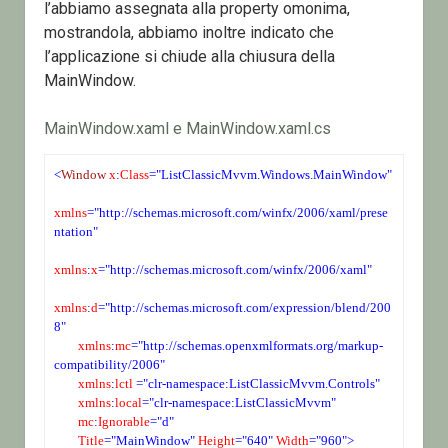
l’abbiamo assegnata alla property omonima,
mostrandola, abbiamo inoltre indicato che
l’applicazione si chiude alla chiusura della
MainWindow.
MainWindow.xaml e MainWindow.xaml.cs
<
Window
 x
:
Class
="ListClassicMvvm.Windows.MainWindow"
xmlns
="http://schemas.microsoft.com/winfx/2006/xaml/prese
ntation"
xmlns
:
x
="http://schemas.microsoft.com/winfx/2006/xaml"
xmlns
:
d
="http://schemas.microsoft.com/expression/blend/200
8"
 xmlns
:
mc
="http://schemas.openxmlformats.org/markup-
compatibility/2006"
    xmlns
:
lctl
 ="clr-namespace:ListClassicMvvm.Controls"
 xmlns
:
local
="clr-namespace:ListClassicMvvm"
 mc
:
Ignorable
="d"
 Title
="MainWindow"
 Height
="640"
 Width
="960">