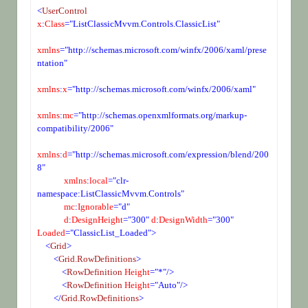
<
UserControl
x
:
Class
="ListClassicMvvm.Controls.ClassicList"
xmlns
="http://schemas.microsoft.com/winfx/2006/xaml/prese
ntation"
xmlns
:
x
="http://schemas.microsoft.com/winfx/2006/xaml"
xmlns
:
mc
="http://schemas.openxmlformats.org/markup-
compatibility/2006"
xmlns
:
d
="http://schemas.microsoft.com/expression/blend/200
8"
 xmlns
:
local
="clr-
namespace:ListClassicMvvm.Controls"
 mc
:
Ignorable
="d"
 d
:
DesignHeight
="300"
 d
:
DesignWidth
="300"
Loaded
="ClassicList_Loaded">
<
Grid
>
<
Grid.RowDefinitions
>
<
RowDefinition
 Height
="*"/>
<
RowDefinition
 Height
="Auto"/>
</
Grid.RowDefinitions
>