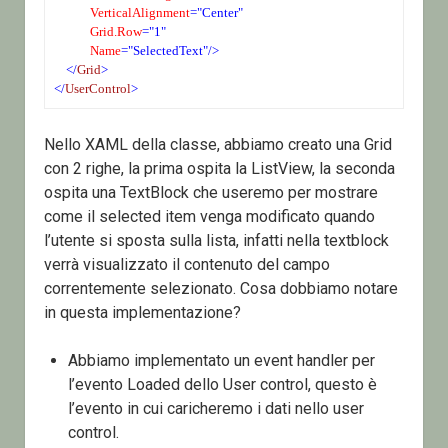
    VerticalAlignment
="Center"
    Grid.Row
="1"
    Name
="SelectedText"/>
</
Grid
>
</
UserControl
>
Nello XAML della classe, abbiamo creato una Grid
con 2 righe, la prima ospita la ListView, la seconda
ospita una TextBlock che useremo per mostrare
come il selected item venga modificato quando
l’utente si sposta sulla lista, infatti nella textblock
verrà visualizzato il contenuto del campo
correntemente selezionato. Cosa dobbiamo notare
in questa implementazione?
Abbiamo implementato un event handler per
l’evento Loaded dello User control, questo è
l’evento in cui caricheremo i dati nello user
control.