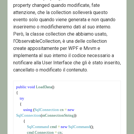
property changed quando modificate, fate
attenzione, che la collection solleverà questo
evento solo quando viene generata e non quando
inseriremo o modificheremo dati al suo interno.
Però, la classe collection che abbiamo usato,
l’ObservableCollection, è una delle collection
create appositamente per WPF e Mvvm e
implementa al suo interno il codice necessario a
notificare alla User Interface che gli è stato inserito,
cancellato o modificato il contenuto.
public
void
LoadData
()
{
try
    {
using
 (
SqlConnection
cn
=
new
SqlConnection
(
mConnectionString
))
        {
SqlCommand
cmd
=
new
SqlCommand
();
cmd
.
Connection
=
cn
;