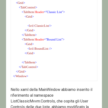
<
Grid
>
<
TabControl
>
<
TabItem
 Header
="Classic List">
<
Grid
>
<
lctl
:
ClassicList
/>
</
Grid
>
</
TabItem
>
<
TabItem
 Header
="Bound List">
<
Grid
>
<
lctl
:
BoundList
 />
</
Grid
>
</
TabItem
>
</
TabControl
>
</
Grid
>
</
Window
>
Nello xaml della MainWindow abbiamo inserito il
riferimento al namespace
ListClassicMvvm.Controls, che ospita gli User
Controls delle due liste, abbiamo modificato la