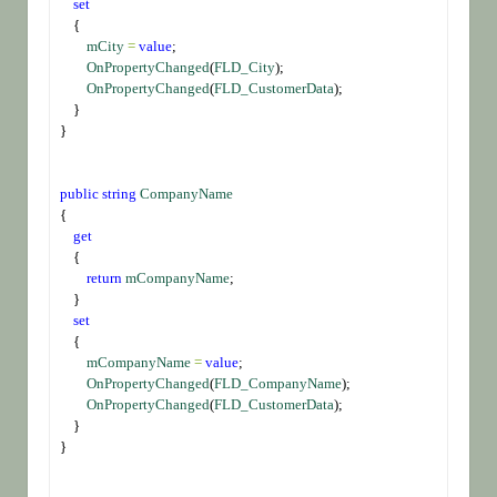
set
    {
mCity
=
value
;
OnPropertyChanged
(
FLD_City
);
OnPropertyChanged
(
FLD_CustomerData
);
    }
}
public
string
CompanyName
{
get
    {
return
mCompanyName
;
    }
set
    {
mCompanyName
=
value
;
OnPropertyChanged
(
FLD_CompanyName
);
OnPropertyChanged
(
FLD_CustomerData
);
    }
}