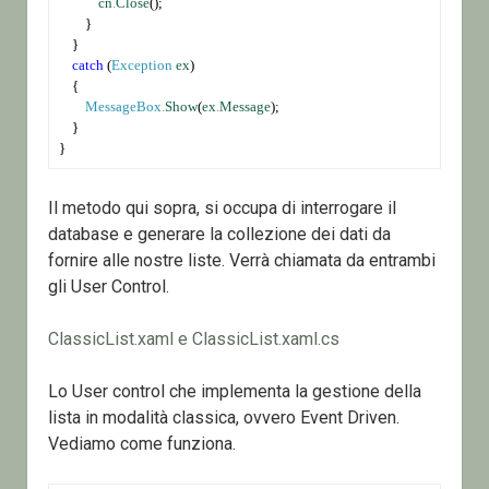
cn
.
Close
();
        }
    }
catch
 (
Exception
ex
)
    {
MessageBox
.
Show
(
ex
.
Message
);
    }
}
Il metodo qui sopra, si occupa di interrogare il
database e generare la collezione dei dati da
fornire alle nostre liste. Verrà chiamata da entrambi
gli User Control.
ClassicList.xaml e ClassicList.xaml.cs
Lo User control che implementa la gestione della
lista in modalità classica, ovvero Event Driven.
Vediamo come funziona.