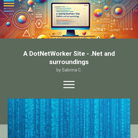
A DotNetWorker Site - .Net and
surroundings
by Sabrina C.
open
menu
twitter
facebook
email-form
Home
Chi sono
Contatto