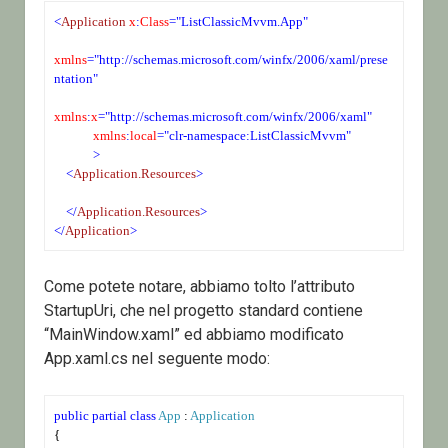
<
Application
 x
:
Class
="ListClassicMvvm.App"
xmlns
="http://schemas.microsoft.com/winfx/2006/xaml/prese
ntation"
xmlns
:
x
="http://schemas.microsoft.com/winfx/2006/xaml"
 xmlns
:
local
="clr-namespace:ListClassicMvvm"
 >
<
Application.Resources
>
</
Application.Resources
>
</
Application
>
Come potete notare, abbiamo tolto l’attributo
StartupUri, che nel progetto standard contiene
“MainWindow.xaml” ed abbiamo modificato
App.xaml.cs nel seguente modo:
public
partial
class
App
 : 
Application
{