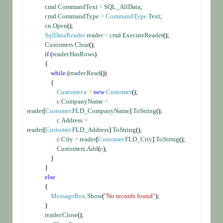
cmd
.
CommandText
=
SQL_AllData
;
cmd
.
CommandType
=
CommandType
.
Text
;
cn
.
Open
();
SqlDataReader
reader
=
cmd
.
ExecuteReader
();
Customers
.
Clear
();
if
 (
reader
.
HasRows
)
            {
while
 (
reader
.
Read
())
                {
Customer
c
=
new
Customer
();
c
.
CompanyName
=
reader
[
Customer
.
FLD_CompanyName
]
.
ToString
();
c
.
Address
=
reader
[
Customer
.
FLD_Address
]
.
ToString
();
c
.
City
=
reader
[
Customer
.
FLD_City
]
.
ToString
();
Customers
.
Add
(
c
);
                }
            }
else
            {
MessageBox
.
Show
(
"No records found"
);
            }
reader
.
Close
();