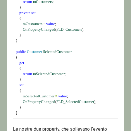
return
mCustomers
;
    }
private
set
    {
mCustomers
=
value
;
OnPropertyChanged
(
FLD_Customers
);
    }
}
public
Customer
SelectedCustomer
{
get
    {
return
mSelectedCustomer
;
    }
set
    {
mSelectedCustomer
=
value
;
OnPropertyChanged
(
FLD_SelectedCustomer
);
    }
}
Le nostre due property, che sollevano l’evento