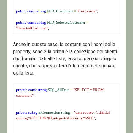
public
const
string
FLD_Customers
=
"Customers"
;
public
const
string
FLD_SelectedCustomer
=
"SelectedCustomer"
;
Anche in questo caso, le costanti con i nomi delle
property, sono 2 la prima è la collezione dei clienti
che fornirà i dati alle liste, la seconda è un singolo
cliente, che rappresenterà l’elemento selezionato
della lista.
private
const
string
SQL_AllData
=
"SELECT * FROM 
customers"
;
private
string
mConnectionString
=
"data source=.\\;initial 
catalog=NORTHWND;integrated security=SSPI;"
;