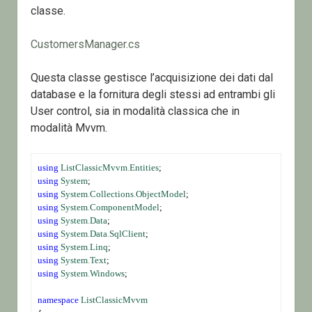
classe.
CustomersManager.cs
Questa classe gestisce l’acquisizione dei dati dal
database e la fornitura degli stessi ad entrambi gli
User control, sia in modalità classica che in
modalità Mvvm.
using
ListClassicMvvm
.
Entities
;
using
System
;
using
System
.
Collections
.
ObjectModel
;
using
System
.
ComponentModel
;
using
System
.
Data
;
using
System
.
Data
.
SqlClient
;
using
System
.
Linq
;
using
System
.
Text
;
using
System
.
Windows
;
namespace
ListClassicMvvm