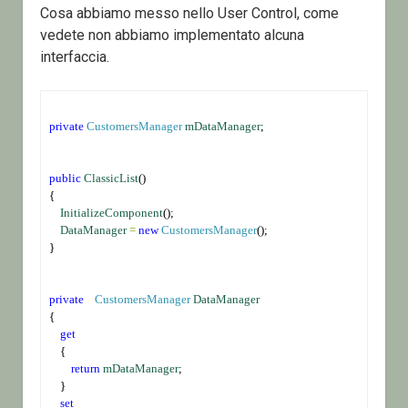
Cosa abbiamo messo nello User Control, come
vedete non abbiamo implementato alcuna
interfaccia.
private
CustomersManager
mDataManager
;
public
ClassicList
()
{
InitializeComponent
();
DataManager
=
new
CustomersManager
();
}
private
CustomersManager
DataManager
{
get
    {
return
mDataManager
;
    }
set