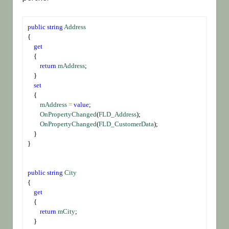
public
string
Address
{
get
    {
return
mAddress
;
    }
set
    {
mAddress
=
value
;
OnPropertyChanged
(
FLD_Address
);
OnPropertyChanged
(
FLD_CustomerData
);
    }
}
public
string
City
{
get
    {
return
mCity
;
    }