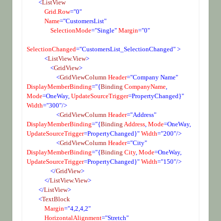
<
ListView
    Grid.Row
="0"
    Name
="CustomersList"
    SelectionMode
="Single"
 Margin
="0"
SelectionChanged
="CustomersList_SelectionChanged" >
<
ListView.View
>
<
GridView
>
<
GridViewColumn
 Header
="Company Name"
DisplayMemberBinding
="{
Binding
 CompanyName
,
Mode
=OneWay,
 UpdateSourceTrigger
=PropertyChanged}"
Width
="300"/>
<
GridViewColumn
 Header
="Address"
DisplayMemberBinding
="{
Binding
 Address
,
 Mode
=OneWay,
UpdateSourceTrigger
=PropertyChanged}"
 Width
="200"/>
<
GridViewColumn
 Header
="City"
DisplayMemberBinding
="{
Binding
 City
,
 Mode
=OneWay,
UpdateSourceTrigger
=PropertyChanged}"
 Width
="150"/>
</
GridView
>
</
ListView.View
>
</
ListView
>
<
TextBlock
    Margin
="4,2,4,2"
    HorizontalAlignment
="Stretch"