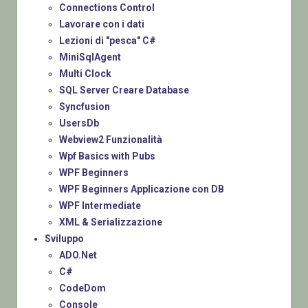
Connections Control
Lavorare con i dati
Lezioni di "pesca" C#
MiniSqlAgent
Multi Clock
SQL Server Creare Database
Syncfusion
UsersDb
Webview2 Funzionalità
Wpf Basics with Pubs
WPF Beginners
WPF Beginners Applicazione con DB
WPF Intermediate
XML & Serializzazione
Sviluppo
ADO.Net
C#
CodeDom
Console