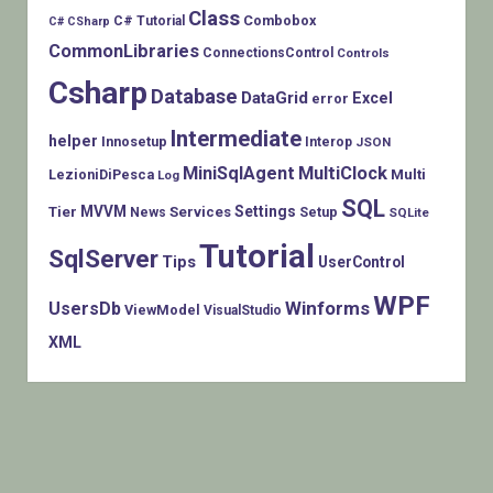
Class
Combobox
C# Tutorial
C# CSharp
CommonLibraries
ConnectionsControl
Controls
Csharp
Database
DataGrid
Excel
error
Intermediate
helper
Innosetup
Interop
JSON
MiniSqlAgent
MultiClock
LezioniDiPesca
Multi
Log
SQL
MVVM
Settings
Tier
Services
Setup
News
SQLite
Tutorial
SqlServer
Tips
UserControl
WPF
Winforms
UsersDb
ViewModel
VisualStudio
XML