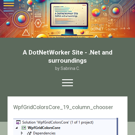
A DotNetWorker Site - .Net and
surroundings
by Sabrina C.
open
menu
twitter
facebook
email-form
WpfGridColorsCore_19_column_chooser
Home
Chi sono
Contatto