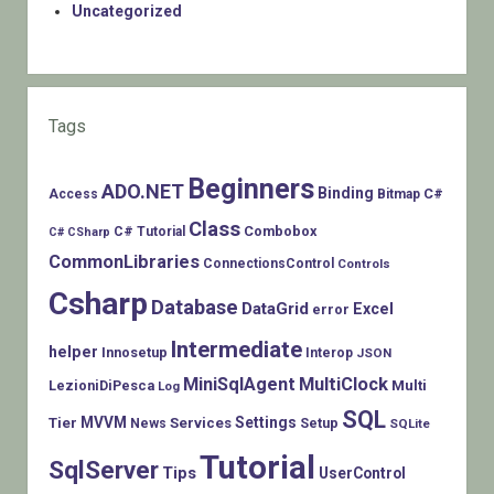
Uncategorized
Tags
Beginners
ADO.NET
Binding
C#
Access
Bitmap
Class
Combobox
C# Tutorial
C# CSharp
CommonLibraries
ConnectionsControl
Controls
Csharp
Database
DataGrid
Excel
error
Intermediate
helper
Innosetup
Interop
JSON
MiniSqlAgent
MultiClock
LezioniDiPesca
Multi
Log
SQL
MVVM
Settings
Tier
Services
Setup
News
SQLite
Tutorial
SqlServer
Tips
UserControl