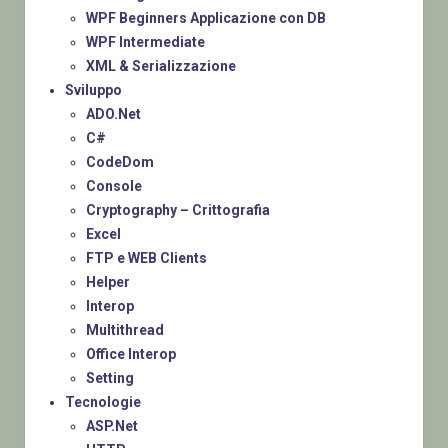
WPF Beginners Applicazione con DB
WPF Intermediate
XML & Serializzazione
Sviluppo
ADO.Net
C#
CodeDom
Console
Cryptography – Crittografia
Excel
FTP e WEB Clients
Helper
Interop
Multithread
Office Interop
Setting
Tecnologie
ASP.Net