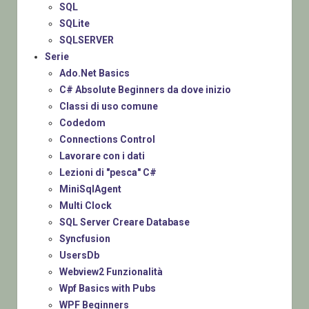
SQL
SQLite
SQLSERVER
Serie
Ado.Net Basics
C# Absolute Beginners da dove inizio
Classi di uso comune
Codedom
Connections Control
Lavorare con i dati
Lezioni di "pesca" C#
MiniSqlAgent
Multi Clock
SQL Server Creare Database
Syncfusion
UsersDb
Webview2 Funzionalità
Wpf Basics with Pubs
WPF Beginners