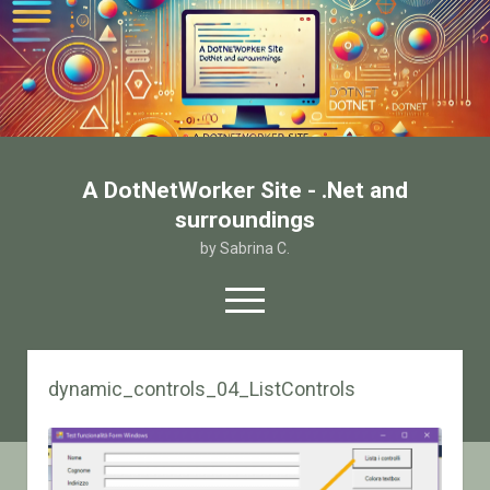
A DotNetWorker Site - .Net and
surroundings
by Sabrina C.
open
menu
twitter
facebook
email-form
dynamic_controls_04_ListControls
Home
Chi sono
Contatto