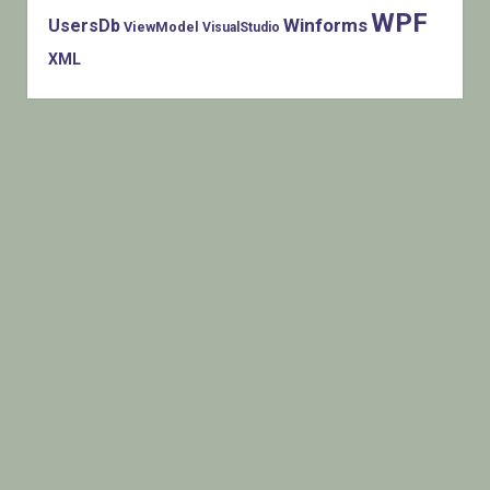
WPF
Winforms
UsersDb
ViewModel
VisualStudio
XML
Histats.com © 2005-2014 Privacy Policy - Terms Of Use -
Check/do opt-out - Powered By Histats