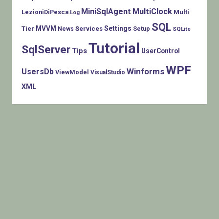
MiniSqlAgent
MultiClock
LezioniDiPesca
Multi
Log
SQL
MVVM
Settings
Tier
Services
Setup
News
SQLite
Tutorial
SqlServer
Tips
UserControl
WPF
Winforms
UsersDb
ViewModel
VisualStudio
XML