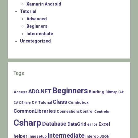
Xamarin Android
Tutorial
Advanced
Beginners
Intermediate
Uncategorized
Tags
Beginners
ADO.NET
Binding
C#
Access
Bitmap
Class
Combobox
C# Tutorial
C# CSharp
CommonLibraries
ConnectionsControl
Controls
Csharp
Database
DataGrid
Excel
error
Intermediate
helper
Innosetup
Interop
JSON