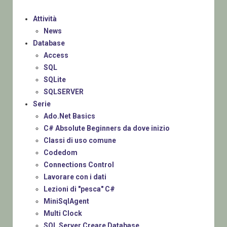
Attività
News
Database
Access
SQL
SQLite
SQLSERVER
Serie
Ado.Net Basics
C# Absolute Beginners da dove inizio
Classi di uso comune
Codedom
Connections Control
Lavorare con i dati
Lezioni di "pesca" C#
MiniSqlAgent
Multi Clock
SQL Server Creare Database