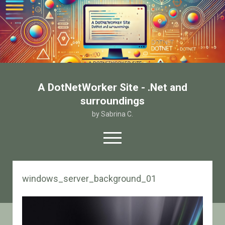
A DotNetWorker Site - .Net and
surroundings
by Sabrina C.
open
menu
twitter
facebook
email-form
windows_server_background_01
Home
Chi sono
Contatto