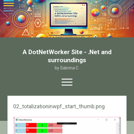
A DotNetWorker Site - .Net and
surroundings
by Sabrina C.
open
menu
twitter
facebook
email-form
02_totalizationinwpf_start_thumb.png
Home
Chi sono
Contatto