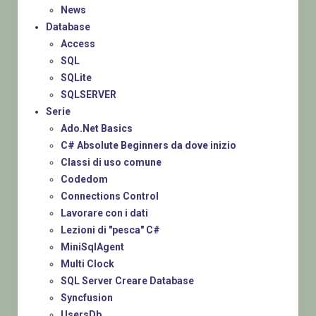
News
Database
Access
SQL
SQLite
SQLSERVER
Serie
Ado.Net Basics
C# Absolute Beginners da dove inizio
Classi di uso comune
Codedom
Connections Control
Lavorare con i dati
Lezioni di "pesca" C#
MiniSqlAgent
Multi Clock
SQL Server Creare Database
Syncfusion
UsersDb