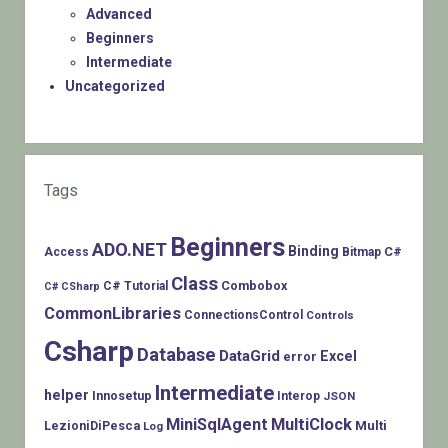
Advanced
Beginners
Intermediate
Uncategorized
Tags
Beginners
ADO.NET
Binding
C#
Access
Bitmap
Class
Combobox
C# Tutorial
C# CSharp
CommonLibraries
ConnectionsControl
Controls
Csharp
Database
DataGrid
Excel
error
Intermediate
helper
Innosetup
Interop
JSON
MiniSqlAgent
MultiClock
LezioniDiPesca
Multi
Log