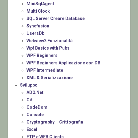
MiniSqlAgent
Multi Clock
SQL Server Creare Database
Syncfusion
UsersDb
Webview2 Funzionalità
Wpf Basics with Pubs
WPF Beginners
WPF Beginners Applicazione con DB
WPF Intermediate
XML & Serializzazione
Sviluppo
ADO.Net
C#
CodeDom
Console
Cryptography – Crittografia
Excel
FTP e WEB Clients