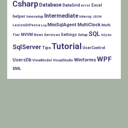
Csharp
Database
DataGrid
Excel
error
Intermediate
helper
Innosetup
Interop
JSON
MiniSqlAgent
MultiClock
LezioniDiPesca
Multi
Log
SQL
MVVM
Settings
Tier
Services
Setup
News
SQLite
Tutorial
SqlServer
Tips
UserControl
WPF
Winforms
UsersDb
ViewModel
VisualStudio
XML