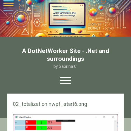
A DotNetWorker Site - .Net and
surroundings
by Sabrina C.
open
menu
twitter
facebook
email-form
02_totalizationinwpf_start6.png
Home
Chi sono
Contatto