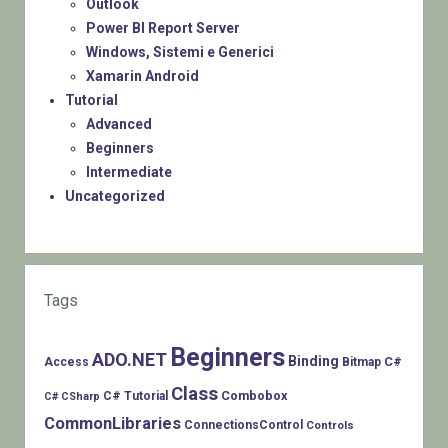
Outlook
Power BI Report Server
Windows, Sistemi e Generici
Xamarin Android
Tutorial
Advanced
Beginners
Intermediate
Uncategorized
Tags
Beginners
ADO.NET
Binding
C#
Access
Bitmap
Class
Combobox
C# Tutorial
C# CSharp
CommonLibraries
ConnectionsControl
Controls