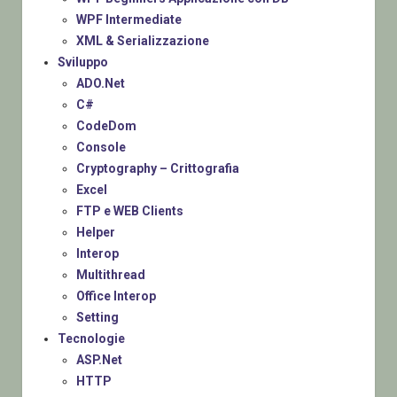
WPF Intermediate
XML & Serializzazione
Sviluppo
ADO.Net
C#
CodeDom
Console
Cryptography – Crittografia
Excel
FTP e WEB Clients
Helper
Interop
Multithread
Office Interop
Setting
Tecnologie
ASP.Net
HTTP