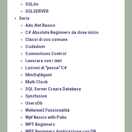
SQLite
SQLSERVER
Serie
Ado.Net Basics
C# Absolute Beginners da dove inizio
Classi di uso comune
Codedom
Connections Control
Lavorare con i dati
Lezioni di "pesca" C#
MiniSqlAgent
Multi Clock
SQL Server Creare Database
Syncfusion
UsersDb
Webview2 Funzionalità
Wpf Basics with Pubs
WPF Beginners
WPF Beginners Applicazione con DB