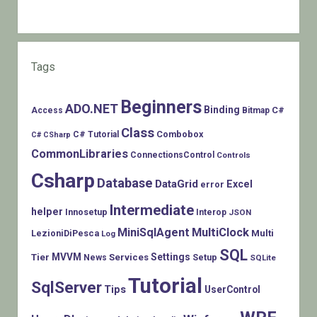
Tags
Beginners
ADO.NET
Binding
C#
Access
Bitmap
Class
Combobox
C# Tutorial
C# CSharp
CommonLibraries
ConnectionsControl
Controls
Csharp
Database
DataGrid
Excel
error
Intermediate
helper
Innosetup
Interop
JSON
MiniSqlAgent
MultiClock
LezioniDiPesca
Multi
Log
SQL
MVVM
Settings
Tier
Services
Setup
News
SQLite
Tutorial
SqlServer
Tips
UserControl