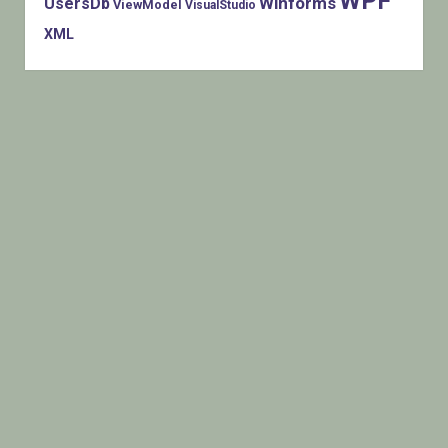
WPF
Winforms
UsersDb
ViewModel
VisualStudio
XML
Histats.com © 2005-2014 Privacy Policy - Terms Of Use -
Check/do opt-out - Powered By Histats