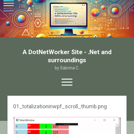
A DotNetWorker Site - .Net and
surroundings
by Sabrina C.
open
menu
twitter
facebook
email-form
01_totalizationinwpf_scroll_thumb.png
Home
Chi sono
Contatto