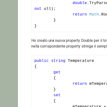
double
.TryPars
out
 ull);

return
Math
.Ro
	}

}
Ho creato una nuova property Double per il to
nella corrispondente property stringa il sempli
public
string
 Temperature

{

get
	{

return
 mTempera
	}

set
	{

		mTemperature =