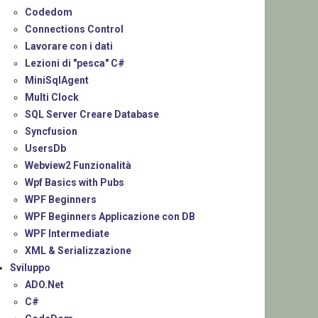
Codedom
Connections Control
Lavorare con i dati
Lezioni di "pesca" C#
MiniSqlAgent
Multi Clock
SQL Server Creare Database
Syncfusion
UsersDb
Webview2 Funzionalità
Wpf Basics with Pubs
WPF Beginners
WPF Beginners Applicazione con DB
WPF Intermediate
XML & Serializzazione
Sviluppo
ADO.Net
C#