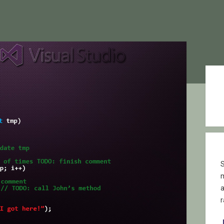
Sid
S
r