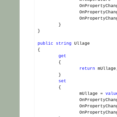
		OnPropertyChanged(FLD_McDbl);

		OnPropertyChanged(FLD_Mc);

		OnPropertyChanged(FLD_Temperature);

	}

public
string
 Ullage

{

get
	{

return
 mUllage;
	}

set
	{

		mUllage = 
valu
		OnPropertyChanged(FLD_McDbl);

		OnPropertyChanged(FLD_Mc);

		OnPropertyChanged(FLD_Ullage);
