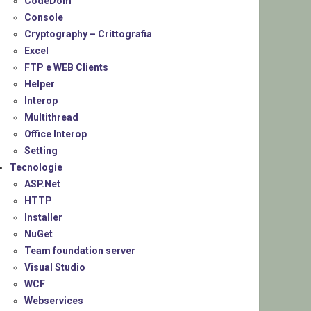
CodeDom
Console
Cryptography – Crittografia
Excel
FTP e WEB Clients
Helper
Interop
Multithread
Office Interop
Setting
Tecnologie
ASP.Net
HTTP
Installer
NuGet
Team foundation server
Visual Studio
WCF
Webservices