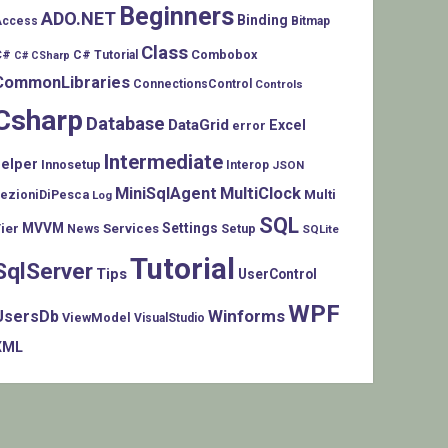
Beginners
ADO.NET
Binding
Access
Bitmap
Class
C#
Combobox
C# Tutorial
C# CSharp
CommonLibraries
ConnectionsControl
Controls
Csharp
Database
DataGrid
Excel
error
Intermediate
helper
Innosetup
Interop
JSON
MiniSqlAgent
MultiClock
LezioniDiPesca
Multi
Log
SQL
MVVM
Settings
ier
Services
Setup
News
SQLite
Tutorial
SqlServer
Tips
UserControl
WPF
Winforms
UsersDb
ViewModel
VisualStudio
XML