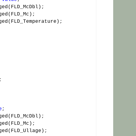


e
;
