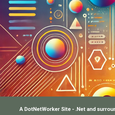
A DotNetWorker Site - .Net and surrou