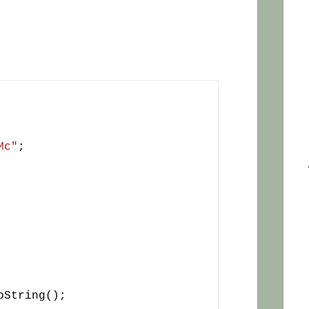
Mc"
;

oString();
