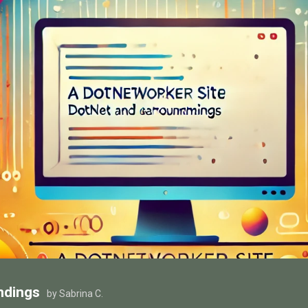
ndings
by Sabrina C.