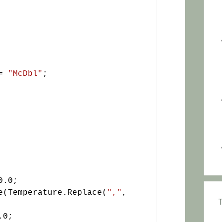
= 
"McDbl"
;

.0;

e(Temperature.Replace(
","
, 
0;
