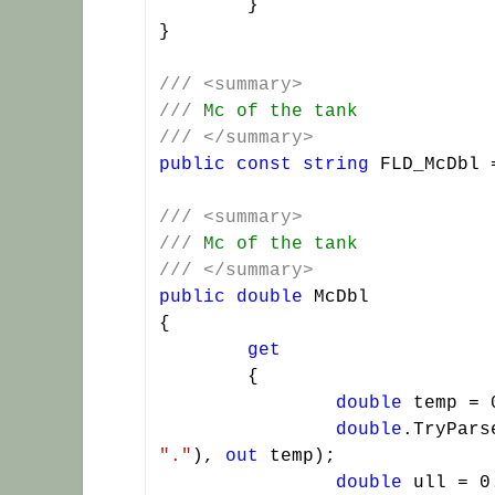
	}

}

///
<summary>
///
 Mc of the tank
///
</summary>
public
const
string
 FLD_McDbl 
///
<summary>
///
 Mc of the tank
///
</summary>
public
double
 McDbl

{

get
	{

double
 temp = 0
double
.TryPars
"."
), 
out
 temp);

double
 ull = 0.