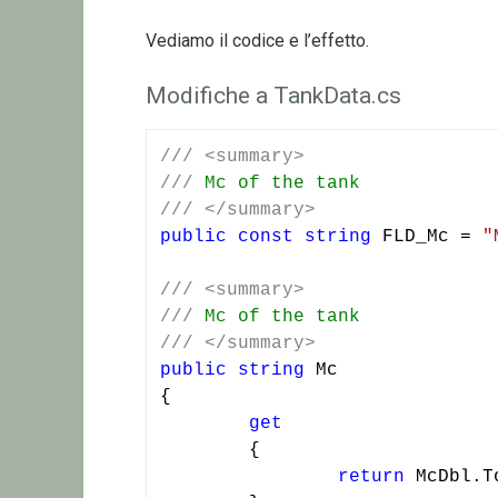
Vediamo il codice e l’effetto.
Modifiche a TankData.cs
///
<summary>
///
 Mc of the tank
///
</summary>
public
const
string
 FLD_Mc = 
"
///
<summary>
///
 Mc of the tank
///
</summary>
public
string
 Mc

{

get
	{

return
 McDbl.T