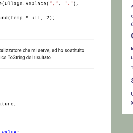
e(Ullage.Replace(
","
, 
"."
), 
und(temp * ull, 2);

talizzatore che mi serve, ed ho sostituito
ce ToString del risultato.
T
ture;

 
value
;
